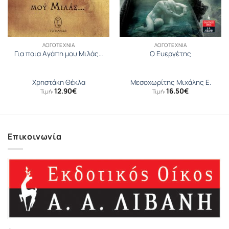
ΛΟΓΟΤΕΧΝΊΑ
ΛΟΓΟΤΕΧΝΊΑ
Για ποια Aγάπη μου Mιλάς…
Ο Ευεργέτης
Χρηστάκη Θέκλα
Μεσοχωρίτης Μιχάλης Ε.
12.90
€
16.50
€
Τιμή:
Τιμή:
Επικοινωνία