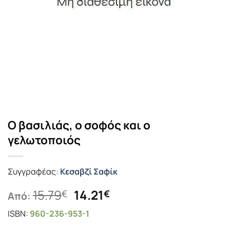
Ο βασιλιάς, ο σοφός και ο
γελωτοποιός
Συγγραφέας:
Κεσαβζί Σαφίκ
Original
Η
15.79
14.21
€
€
Από:
price
τρέχουσα
ISBN:
960-236-953-1
was:
τιμή