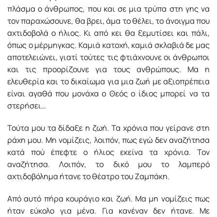
πλάσµα ο άνθρωπος, που και σε µια τρύπα στη γης να
τον παραχώσουνε, θα βρει, άµα το θέλει, το άνοιγµα που
αχτιδοβολά ο ήλιος. Κι από κει θα ξεµυτίσει και πάλι,
όπως ο µέρµηγκας. Καµιά κατοχή, καµιά σκλαβιά δε µας
αποτελειώνει, γιατί τούτες τις φτιάχνουνε οι άνθρωποι
και τις προορίζουνε για τους ανθρώπους. Μα η
ελευθερία και το δικαίωµα για µια ζωή µε αξιοπρέπεια
είναι αγαθά που µονάχα ο Θεός ο ίδιος µπορεί να τα
στερήσει…
Τούτα µου τα δίδαξε η ζωή. Τα χρόνια που γείρανε στη
ράχη µου. Μη νοµίζεις, λοιπόν, πως εγώ δεν αναζήτησα
κατά πού έπεφτε ο ήλιος εκείνα τα χρόνια. Τον
αναζήτησα. Λοιπόν, το δικό µου το λαµπερό
αχτιδοβόληµα ήτανε το θέατρο του Ζαµπάκη.
Από αυτό πήρα κουράγιο και ζωή. Μα µη νοµίζεις πως
ήταν εύκολο για µένα. Για κανέναν δεν ήτανε. Με