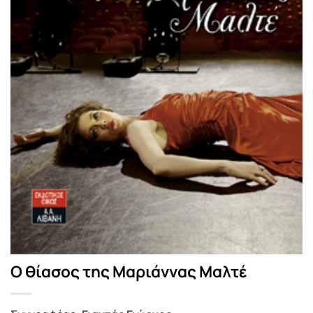
Ο θίασος της Μαριάννας Μαλτέ