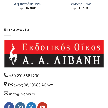
Αλμπαντάκη Πόλυ
Βάγκνερ Γιάνα
16.80
€
17.39
€
Τιμή:
Τιμή:
Επικοινωνία
+30 210 3661 200
Σόλωνος 98, 10680 Αθήνα
info@livanis.gr