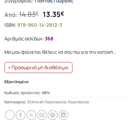
Συγγραφέας:
Γιαντάς Γιώργος
Original
Η
14.83
13.35
€
€
Από:
price
τρέχουσα
ISBN:
978-960-14-2812-3
was:
τιμή
14.83€.
είναι:
Αριθμός σελίδων:
368
13.35€.
Μα µου φαίνεται θέλεις να σου πω για την κατοχή…
• Προσωρινά μη διαθέσιμο.
Εξαντλημένο
Κωδικός προϊόντος:
Α814
Κατηγορίες:
Ελληνική Λογοτεχνία
,
Λογοτεχνία