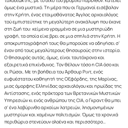
τυχοδιώκτης, με το δικό του βρόμικο παρελθόν. Κατέχει
όμως ένα μυστικό. Tη μέρα που οι Γερμανοί εισέβαλαν
στην Κρήτη, ένας ετοιμοθάνατος Άγγλος αρχαιολόγος
τού εμπιστεύτηκε τη μεγαλύτερη ανακάλυψη που έκανε
στη ζωή του: κείμενα γραμμένα σε μια μυστηριώδη
γραφή, τα οποία είχε βρει σε μια σπηλιά στην Κρήτη. Η
αποκρυπτογράφησή τους θα μπορούσε να οδηγήσει σ’
έναν από τους μεγαλύτερους θησαυρούς στην ιστορία.
Ο θησαυρός αυτός, όμως, είναι ταυτόχρονα και
εξαιρετικά επικίνδυνος. Τον θέλουν τόσο η CIA όσο και
οι Ρώσοι. Με τη βοήθεια του Άρθουρ Ριντ, ενός
ευφυέστατου καθηγητή της Οξφόρδης, της Μαρίνας,
μιας όμορφης Ελληνίδας αρχαιολόγου και ηρωίδας της
Αντίστασης, ενός πράκτορα των Βρετανικών Μυστικών
Υπηρεσιών κι ενός ανθρώπου της CIA, ο Γκραντ θα μπει
σ’ ένα λαβύρινθο αρχαίων λατρειών, λησμονημένων
μυστηρίων και χαμένων πολιτισμών. Όμως τα χρονικά
περιθώρια στενεύουν ολοένα και περισσότερο…