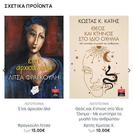
ΣΧΕΤΙΚΆ ΠΡΟΪΌΝΤΑ
ΛΟΓΟΤΕΧΝΊΑ
ΛΟΓΟΤΕΧΝΊΑ
Θεός και Κτήνος στο Ίδιο
Έτσι άρχισαν όλα
Όχηµα – Με κινητήρα το
μυαλό του ανθρώπου
Φραγκούλη Λίτσα
Κατής Κώστας Κ.
15.00
€
10.00
€
Τιμή:
Τιμή: