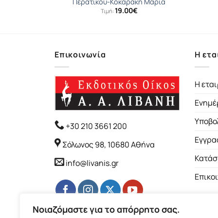
ο
Περατικού-Κοκαράκη Μαρία
19.00
€
Τιμή:
Επικοινωνία
Η ετα
Η εται
Ενημέ
Υποβο
+30 210 3661 200
Εγγρα
Σόλωνος 98, 10680 Αθήνα
Κατάσ
info@livanis.gr
Επικο
Νοιαζόμαστε για το απόρρητο σας.