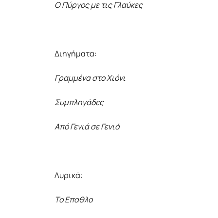
Ο Πύργος με τις Γλαύκες
Διηγήματα:
Γραμμένα στο Χιόνι
Συμπληγάδες
Από Γενιά σε Γενιά
Λυρικά:
Το Επαθλο