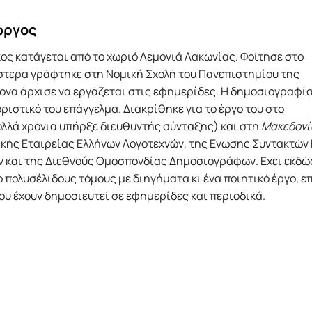
ώργος
ος κατάγεται από το χωριό Λεμονιά Λακωνίας. Φοίτησε στο
Υστερα γράφτηκε στη Νομική Σχολή του Πανεπιστημίου της
ονα άρχισε να εργάζεται στις εφημερίδες. Η δημοσιογραφί
ποριστικό του επάγγελμα. Διακρίθηκε για το έργο του στο
ολλά χρόνια υπήρξε διευθυντής σύνταξης) και στη
Μακεδονί
νικής Εταιρείας Ελλήνων Λογοτεχνών, της Ενωσης Συντακτώ
και της Διεθνούς Ομοσπονδίας Δημοσιογράφων. Εχει εκδώ
πολυσέλιδους τόμους με διηγήματα κι ένα ποιητικό έργο, ε
υ έχουν δημοσιευτεί σε εφημερίδες και περιοδικά.