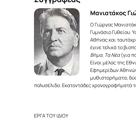
Μανιατάκος Γι
Ο Γιώργος Μανιατάκ
Γυμνάσιο Γυθείου. 
Αθήνας και ταυτόχρ
έγινε τελικά το βιο
Βήμα
,
Τα Νέα
(για π
Είναι μέλος της Εθ
Εφημερίδων Αθηνών 
μυθιστορήματα, δύο 
πολυσέλιδο. Εκατοντάδες χρονογραφήματά το
ΕΡΓΑ ΤΟΥ ΙΔΙΟΥ