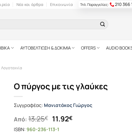
210 366
ιρεία
Νέα και άρθρα
Επικοινωνία
Τηλ. Παραγγελίες:
ΗΒΙΚΑ
ΑΥΤΟΒΕΛΤΙΩΣΗ & ΔΟΚΙΜΙΑ
OFFERS
AUDIO BOOK
ή Λογοτεχνία
Ο πύργος με τις γλαύκες
Συγγραφέας:
Μανιατάκος Γιώργος
Original
Η
13.25
11.92
€
€
Από:
price
τρέχουσα
ISBN:
960-236-113-1