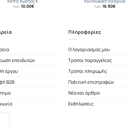
Κατής Κώστας Κ.
Κουτουκάκη Κατερίνα
10.00
€
16.90
€
Τιμή:
Τιμή:
ιρεία
Πληροφορίες
ρεία
Ο λογαριασμός μου
ρωση επενδυτών
Τρόποι παραγγελίας
λή έργου
Τρόποι πληρωμής
φή B2B
Πολιτική επιστροφών
τημα
Νέα και άρθρα
ινωνία
Εκδηλώσεις