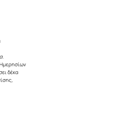
α
α
.
ν Ημερησίων
σει δέκα
πίσης,