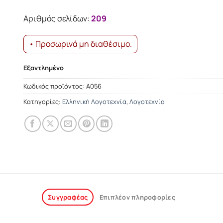
was:
τιμή
13.25€.
είναι:
Αριθμός σελίδων:
209
11.92€.
• Προσωρινά μη διαθέσιμο.
Εξαντλημένο
Κωδικός προϊόντος:
Α056
Κατηγορίες:
Ελληνική Λογοτεχνία
,
Λογοτεχνία
Συγγραφέας
Επιπλέον πληροφορίες