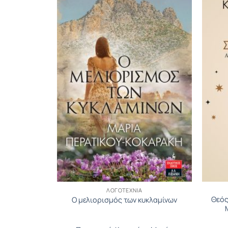
ΝΟ
ΛΟΓΟΤΕΧΝΊΑ
Θεός
ογία Σετ
Ο μελιορισμός των κυκλαμίνων