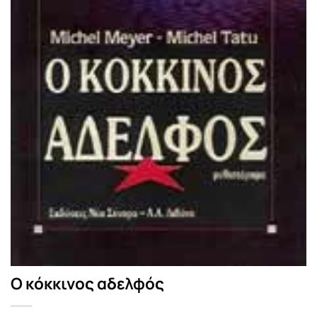
Ο κόκκινος αδελφός