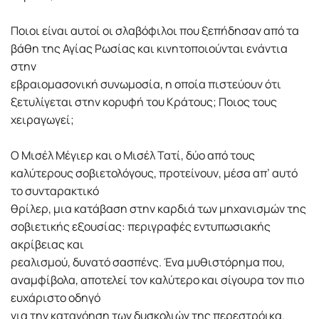
Ποιοι είναι αυτοί οι σλαβόφιλοι που ξεπήδησαν από τα
βάθη της Αγίας Ρωσίας και κινητοποιούνται ενάντια
στην
εβραιομασονική συνωμοσία, η οποία πιστεύουν ότι
ξετυλίγεται στην κορυφή του Κράτους; Ποιος τους
χειραγωγεί;
Ο Μισέλ Μέγιερ και ο Μισέλ Τατί, δύο από τους
καλύτερους σοβιετολόγους, προτείνουν, μέσα απ’ αυτό
το συνταρακτικό
θρίλερ, μια κατάβαση στην καρδιά των μηχανισμών της
σοβιετικής εξουσίας: περιγραφές εντυπωσιακής
ακρίβειας και
ρεαλισμού, δυνατό σασπένς. Ένα μυθιστόρημα που,
αναμφίβολα, αποτελεί τον καλύτερο και σίγουρα τον πιο
ευχάριστο οδηγό
για την κατανόηση των δυσκολιών της περεστρόικα.