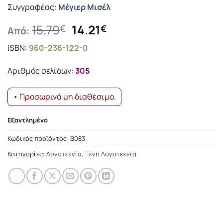
Συγγραφέας:
Μέγιερ Μισέλ
Original
Η
15.79
14.21
€
€
Από:
price
τρέχουσα
ISBN:
960-236-122-0
was:
τιμή
15.79€.
είναι:
Αριθμός σελίδων:
305
14.21€.
• Προσωρινά μη διαθέσιμο.
Εξαντλημένο
Κωδικός προϊόντος:
Β083
Κατηγορίες:
Λογοτεχνία
,
Ξένη Λογοτεχνία