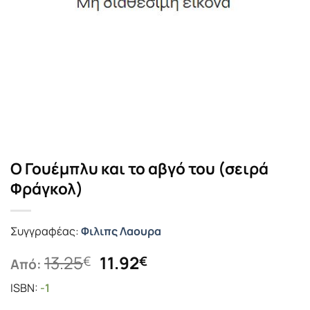
Ο Γουέμπλυ και το αβγό του (σειρά
Φράγκολ)
Συγγραφέας:
Φιλιπς Λαουρα
Original
Η
13.25
11.92
€
€
Από:
price
τρέχουσα
ISBN:
-1
was:
τιμή