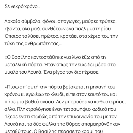
Σε νεκρό χρόνο…
Αρχαία σύμβολα, φόνοι, απαγωγές, μαύρες τρύπες,
κβάντα, όλα μαζί συνθέτουν ένα παζλ μυστηρίου.
Όποιος το λύσει πρώτος, κρατάει στα χέρια του την
τύχη της ανθρωπότητας…
«Ο Βασίλης κοντοστάθηκε για λίγο έξω από τη
μεταλλική πόρτα. Ήταν όπως την είχε δει μέσα στο
μυαλό του Λουκά. Ένα ρίγος τον διαπέρασε.
»Πίσω απ’ αυτή την πόρτα βρίσκεται η μηχανή του
χρόνου κι εγώ έχω το κλειδί, είπε στον εαυτό του και
πήρε μια βαθιά ανάσα. Δεν μπορούσε να καθυστερήσει
άλλο. Πληκτρολόγησε έναν τετραψήφιο κωδικό που
ήξερε ενστικτωδώς από την επικοινωνία του με τον
Λουκά και τα δύο φύλλα της θύρας απομακρύνθηκαν
μεταξύ τους. Ο Βασίλης πέρασε το κορμί του