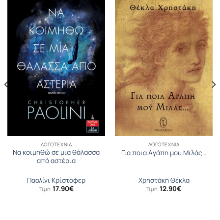
ΛΟΓΟΤΕΧΝΊΑ
ΛΟΓΟΤΕΧΝΊΑ
Να κοιμηθώ σε μια θάλασσα
Για ποια Aγάπη μου Mιλάς…
από αστέρια
Παολίνι Κρίστοφερ
Χρηστάκη Θέκλα
17.90
€
12.90
€
Τιμή:
Τιμή: