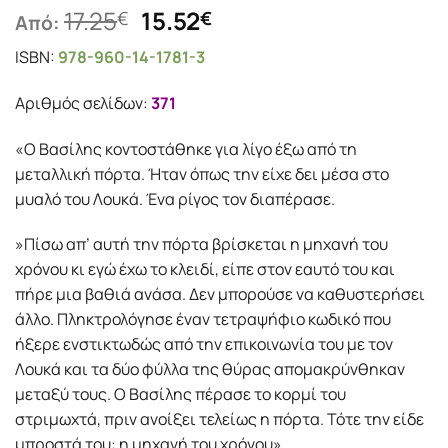
Original
Η
17.25
15.52
€
€
Από:
price
τρέχουσα
ISBN:
978-960-14-1781-3
was:
τιμή
17.25€.
είναι:
Αριθμός σελίδων:
371
15.52€.
«Ο Βασίλης κοντοστάθηκε για λίγο έξω από τη
μεταλλική πόρτα. Ήταν όπως την είχε δει μέσα στο
μυαλό του Λουκά. Ένα ρίγος τον διαπέρασε.
»Πίσω απ’ αυτή την πόρτα βρίσκεται η μηχανή του
χρόνου κι εγώ έχω το κλειδί, είπε στον εαυτό του και
πήρε μια βαθιά ανάσα. Δεν μπορούσε να καθυστερήσει
άλλο. Πληκτρολόγησε έναν τετραψήφιο κωδικό που
ήξερε ενστικτωδώς από την επικοινωνία του με τον
Λουκά και τα δύο φύλλα της θύρας απομακρύνθηκαν
μεταξύ τους. Ο Βασίλης πέρασε το κορμί του
στριμωχτά, πριν ανοίξει τελείως η πόρτα. Τότε την είδε
μπροστά του: η μηχανή του χρόνου».