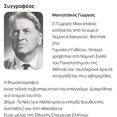
Συγγραφέας
Μανιατάκος Γιώργος
Ο Γιώργος Μανιατάκος
κατάγεται από το χωριό
Λεμονιά Λακωνίας. Φοίτησε
στο
Γυμνάσιο Γυθείου. Υστερα
γράφτηκε στη Νομική Σχολή
του Πανεπιστημίου της
Αθήνας και ταυτόχρονα άρχισε
να εργάζεται στις εφημερίδες.
Η δημοσιογραφία
έγινε τελικά το βιοποριστικό του επάγγελμα. Διακρίθηκε
για το έργο του στο
Βήμα
,
Τα Νέα
(για πολλά χρόνια υπήρξε διευθυντής
σύνταξης) και στη
Μακεδονία
.
Είναι μέλος της Εθνικής Εταιρείας Ελλήνων