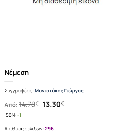
Νέμεση
Συγγραφέας:
Μανιατάκος Γιώργος
Original
Η
14.78
13.30
€
€
Από:
price
τρέχουσα
ISBN:
-1
was:
τιμή
14.78€.
είναι:
Αριθμός σελίδων:
296
13.30€.