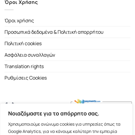
Όροι Χρήσης
Όροι χρήσης
Προσωπικά δεδομένα & Πολιτική απορρήτου
Πολιτική cookies
Ασφάλεια συναλλαγών
Translation rights
Ρυθμίσεις Cookies
Νοιαζόμαστε για το απόρρητο σας.
Copyright 2026 ©
Εκδοτικός Οίκος Α.Α. Λιβάνη
| All rights
Χρησιμοποιούμε ανώνυμα cookies για υπηρεσίες όπως τα
reserved.
Google Analytics, για να κάνουμε καλύτερη την εμπειρία