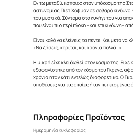
Εν τω µεταξύ, κάποιος στον υπόκοσµο της Στ
αστυνοµίας Πιετ Χόφµαν σε σοβαρό κίνδυνο. 
του µυστικά. Σύντοµα στο κυνήγι του για απα
που είναι πιο περίπλοκη –και επικίνδυνη– απ
Είναι καλό να κλείνεις τα πέντε. Και µετά να 
«Να ζήσεις, κορίτσι, και χρόνια πολλά…»
Η µικρή είχε κλειδωθεί στον κόσµο της. Είχε 
εξαφανίστηκε από τον κόσµο του Γκρενς, αφού
χρόνια ήταν κάτι εντελώς διαφορετικό. Ο Γκρε
υποθέσεις για τις οποίες ήταν πεπεισµένος ότ
Πληροφορίες Προϊόντος
Ημερομηνία Κυκλοφορίας