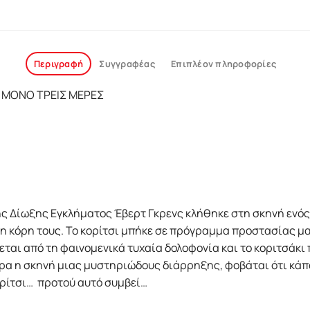
Περιγραφή
Συγγραφέας
Επιπλέον πληροφορίες
 ΜΟΝΟ ΤΡΕΙΣ ΜΕΡΕΣ
ης Δίωξης Εγκλήµατος Έβερτ Γκρενς κλήθηκε στη σκηνή ενός
η κόρη τους. Το κορίτσι µπήκε σε πρόγραµµα προστασίας µ
ται από τη φαινοµενικά τυχαία δολοφονία και το κοριτσάκι π
ρα η σκηνή µιας µυστηριώδους διάρρηξης, φοβάται ότι κάπο
κορίτσι… προτού αυτό συµβεί…