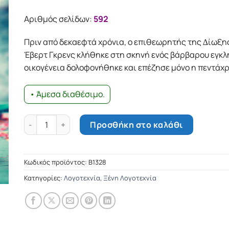
Αριθμός σελίδων:
592
Πριν από δεκαεφτά χρόνια, ο επιθεωρητής της ∆ίωξη
Έβερτ Γκρενς κλήθηκε στη σκηνή ενός βάρβαρου εγκλ
οικογένεια δολοφονήθηκε και επέζησε µόνο η πεντάχρ
• Άμεσα διαθέσιμο.
Να ζήσεις κορίτσι ποσότητα
Προσθήκη στο καλάθι
Κωδικός προϊόντος:
B1328
Κατηγορίες:
Λογοτεχνία
,
Ξένη Λογοτεχνία