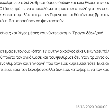
οκχόλµης εκτελεί λαθρεµπόρους όπλων και έχει θέσει την ο
Ο ίδιος πρέπει να αποκαλύψει τη µυστική απειλή για την οι
ντήσεις συµπλέκεται µε τον Γκρενς και οι δύο άντρες βρίσκ
ό ό,τι θα µπορούσαν να φανταστούν.
κλείνεις και λίγες µέρες και νύχτες ακόµη. Τραγουδάω ξανά.
κατεβάσει τον διακόπτη. Γι’ αυτήν ο χρόνος είχε ξεκινήσει π
 πρώτα τον αγκάλιασε και του ψιθύρισε ότι ήταν τριάντα δύ
νς θυµόταν και την οργή που τον είχε κυριεύσει τότε. Είχε α
ι είχε βρει τον δολοφόνο αλλά δεν είχε καταφέρει να τον κρ
15/12/2020 0:00:00