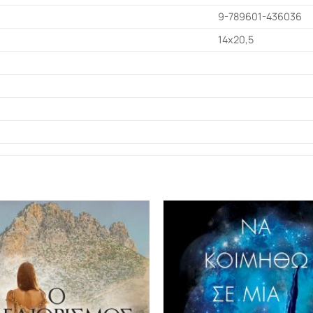
9-789601-436036
14x20,5