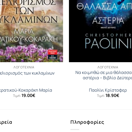
ΛΟΓΟΤΕΧΝΊΑ
ΛΟΓΟΤΕΧΝΊΑ
Να κοιμηθώ σε μια θάλασσα
μελιορισμός των κυκλαμίνων
αστέρια – Βιβλίο Δεύτερ
ερατικού-Κοκαράκη Μαρία
Παολίνι Κρίστοφερ
19.00
€
18.90
€
Τιμή:
Τιμή:
ιρεία
Πληροφορίες