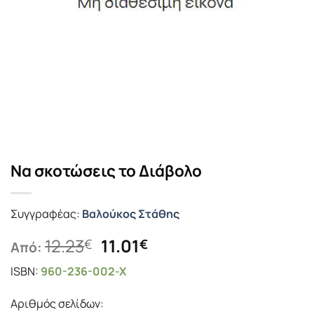
Να σκοτώσεις το Διάβολο
Συγγραφέας:
Βαλούκος Στάθης
Original
Η
12.23
11.01
€
€
Από:
price
τρέχουσα
ISBN:
960-236-002-X
was:
τιμή
12.23€.
είναι:
Αριθμός σελίδων:
11.01€.