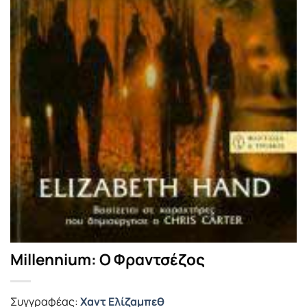
Millennium: Ο Φραντσέζος
Συγγραφέας:
Χαντ Ελίζαμπεθ