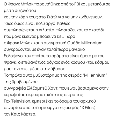
Ο Φρανκ Μπλακ παραιτήθηκε από το FBI και μετακόμισε
με τη σύζυγό του
και την κόρη τους στο Σιάτλ για να μην κινδυνεύουν.
Ίσως όμως είναι πολύ αργά. Καθώς
συμπληρώνεται η χιλιετία, πλησιάζει και το σκοτάδι
που μόνο εκείνος μπορεί να δει. Τώρα
ο Φρανκ Μπλακ και η αινιγματική Ομάδα Millennium
συγκρούονται με έναν ταλαίπωρο μανιακό
δολοφόνο, του οποίου τα οράματα είναι όμοια με του
Φρανκ: ο επιθανάτιος ρόγχος ενός κόσμου -του κόσμου
μας- αντηχεί μέσα στην άβυσσο.
Το πρώτο αυτό μυθιστόρημα της σειράς “Millennium”
της βραβευμένης
συγγραφέα Ελίζαμπεθ Χαντ, που είναι βασισμένο στην
κορυφαίας ακροαματικότητας σειρά της
Fox Television, εμπεριέχει το όραμα του αρχικού
σεναρίου από το δημιουργό της σειράς “X Files”,
τον Κρις Κάρτερ.