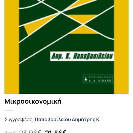
Μικροοικονομική
Συγγραφέας:
Παπαβασιλείου Δημήτρης Κ.
Original
Η
23.96
21.56
€
€