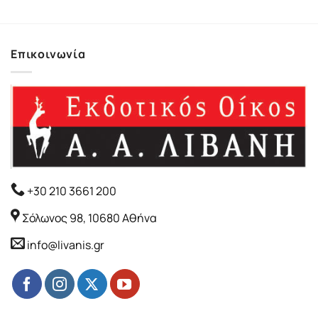
22.42€.
είναι:
20.18€.
Επικοινωνία
+30 210 3661 200
Σόλωνος 98, 10680 Αθήνα
info@livanis.gr