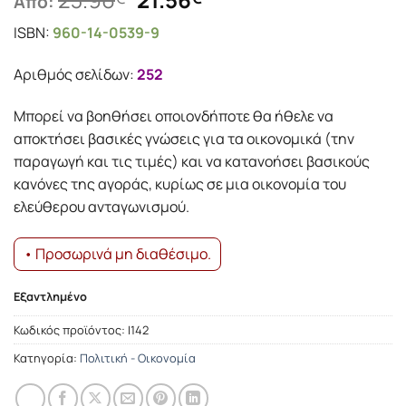
Από:
price
τρέχουσα
ISBN:
960-14-0539-9
was:
τιμή
23.96€.
είναι:
Αριθμός σελίδων:
252
21.56€.
Mπορεί να βοηθήσει οποιονδήποτε θα ήθελε να
αποκτήσει βασικές γνώσεις για τα οικονομικά (την
παραγωγή και τις τιμές) και να κατανοήσει βασικούς
κανόνες της αγοράς, κυρίως σε μια οικονομία του
ελεύθερου ανταγωνισμού.
• Προσωρινά μη διαθέσιμο.
Εξαντλημένο
Κωδικός προϊόντος:
Ι142
Κατηγορία:
Πολιτική - Οικονομία