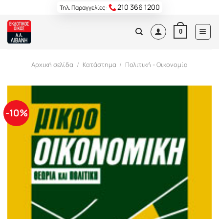
Skip
210 366 1200
Τηλ. Παραγγελίες:
to
content
0
Αρχική σελίδα
/
Κατάστημα
/
Πολιτική - Οικονομία
-10%