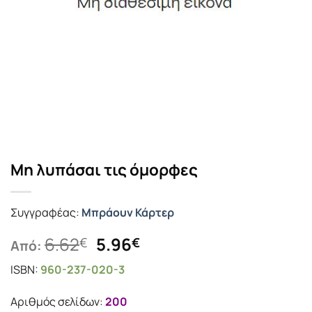
Μη λυπάσαι τις όμορφες
Συγγραφέας:
Μπράουν Κάρτερ
Original
Η
6.62
5.96
€
€
Από:
price
τρέχουσα
ISBN:
960-237-020-3
was:
τιμή
6.62€.
είναι:
Αριθμός σελίδων:
200
5.96€.