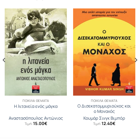
ΠΟΙΚΊΛΑ ΘΈΜΑΤΑ
ΠΟΙΚΊΛΑ ΘΈΜΑΤΑ
Ο Δισεκατοµµυριούχος και
Η λιτανεία ενός μάγκα
ο Μοναχός
Αναστασόπουλος Αντώνιος
Κουµάρ Σινγκ Βιµπόρ
15.00
€
12.40
€
Τιμή:
Τιμή: