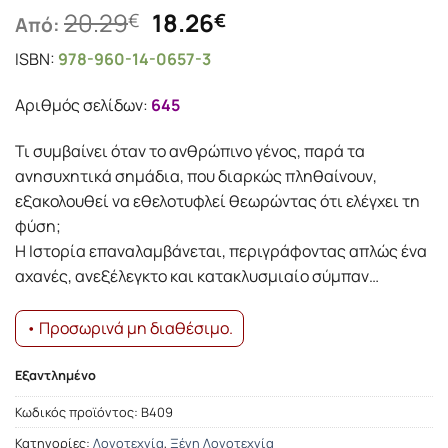
Original
Η
20.29
18.26
€
€
Από:
price
τρέχουσα
ISBN:
978-960-14-0657-3
was:
τιμή
20.29€.
είναι:
Αριθμός σελίδων:
645
18.26€.
Τι συμβαίνει όταν το ανθρώπινο γένος, παρά τα
ανησυχητικά σημάδια, που διαρκώς πληθαίνουν,
εξακολουθεί να εθελοτυφλεί θεωρώντας ότι ελέγχει τη
φύση;
Η Ιστορία επαναλαμβάνεται, περιγράφοντας απλώς ένα
αχανές, ανεξέλεγκτο και κατακλυσμιαίο σύμπαν…
• Προσωρινά μη διαθέσιμο.
Εξαντλημένο
Κωδικός προϊόντος:
Β409
Κατηγορίες:
Λογοτεχνία
,
Ξένη Λογοτεχνία