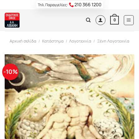
Skip
210 366 1200
Τηλ. Παραγγελίες:
to
content
0
Αρχική σελίδα
/
Κατάστημα
/
Λογοτεχνία
/
Ξένη Λογοτεχνία
-10%