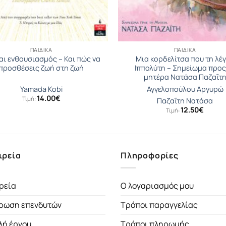
ΠΑΙΔΙΚΆ
ΠΑΙΔΙΚΆ
ναι ενθουσιασμός – Και πώς να
Μια κορδελίτσα που τη λέ
προσθέσεις ζωή στη ζωή
Ιππολύτη – Σημείωμα προς
μητέρα Νατάσα Παζαΐτ
Yamada Kobi
Αγγελοπούλου Αργυρώ
14.00
€
Τιμή:
Παζαΐτη Νατάσα
12.50
€
Τιμή:
ιρεία
Πληροφορίες
ρεία
Ο λογαριασμός μου
ρωση επενδυτών
Τρόποι παραγγελίας
λή έργου
Τρόποι πληρωμής