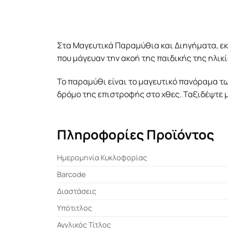
Στα Μαγευτικά Παραµύθια και Διηγήµατα, εκ
που µάγευαν την ακοή της παιδικής της ηλικί
Το παραµύθι είναι το µαγευτικό πανόραµα τω
δρόµο της επιστροφής στο χθες. Ταξιδέψτε µ
Πληροφορίες Προϊόντος
Ημερομηνία Κυκλοφορίας
Barcode
Διαστάσεις
Υπότιτλος
Αγγλικός Τίτλος