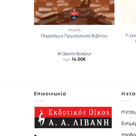
ΠΑΙΔΙΚΆ
Τι εί
αγεννιέται
Παγκόσµια Πρωτεύουσα Βιβλίου
ίδης
Al Qasimi Bodour
14.00
€
Τιμή:
Επικοινωνία
Η ετα
Η εται
Ενημέ
Υποβο