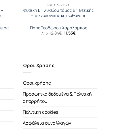
ΕΚΠΑΙΔΕΥΤΙΚΆ
 –
Φυσική B΄ λυκείου τόµος Β΄ θετικής
ης
– τεχνολογικής κατεύθυνσης
ειος
Παπαθεοδώρου Χαράλαμπος
Original
Η
12.84
€
11.55
€
Από:
price
τρέχουσα
was:
τιμή
έχουσα
12.84€.
είναι:
μή
11.55€.
αι:
37€.
Όροι Χρήσης
Όροι χρήσης
Προσωπικά δεδομένα & Πολιτική
απορρήτου
Πολιτική cookies
Ασφάλεια συναλλαγών