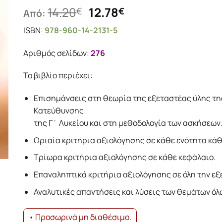
Original
Η
14.20
12.78
€
€
Από:
price
τρέχουσα
ISBN:
978-960-14-2131-5
was:
τιμή
14.20€.
είναι:
Αριθμός σελίδων:
276
12.78€.
Το βιβλίο περιέχει:
Επισημάνσεις στη θεωρία της εξεταστέας ύλης τη
Κατεύθυνσης
της Γ΄ Λυκείου και στη μεθοδολογία των ασκήσεων
Ωριαία κριτήρια αξιολόγησης σε κάθε ενότητα κάθ
Τρίωρα κριτήρια αξιολόγησης σε κάθε κεφάλαιο.
Επαναληπτικά κριτήρια αξιολόγησης σε όλη την εξ
Αναλυτικές απαντήσεις και λύσεις των θεμάτων όλ
• Προσωρινά μη διαθέσιμο.