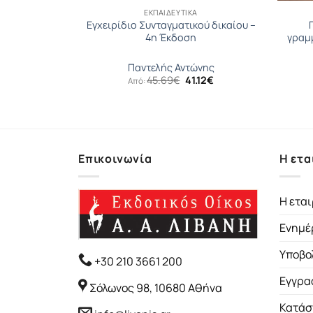
ΕΚΠΑΙΔΕΥΤΙΚΆ
κής παιδείας
Εγχειρίδιο Συνταγματικού δικαίου –
4η Έκδοση
γραμ
άλαμπος
Παντελής Αντώνης
inal
Η
Original
Η
99
€
45.69
€
41.12
€
Από:
ce
τρέχουσα
price
τρέχουσα
:
τιμή
was:
τιμή
4€.
είναι:
45.69€.
είναι:
12.99€.
41.12€.
Επικοινωνία
Η ετα
Η εται
Ενημέ
Υποβο
+30 210 3661 200
Εγγρα
Σόλωνος 98, 10680 Αθήνα
Κατάσ