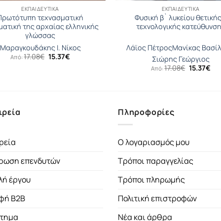
ΕΚΠΑΙΔΕΥΤΙΚΆ
ΕΚΠΑΙΔΕΥΤΙΚΆ
Πρωτότυπη τεχνασματική
Φυσική β` λυκείου θετικής
ματική της αρχαίας ελληνικής
τεχνολογικής κατεύθυνσ
γλώσσας
Μαραγκουδάκης Ι. Νίκος
Λάϊος Πέτρος
Μανίκας Βασίλ
Original
Η
17.08
€
15.37
€
Από:
Σιώρης Γεώργιος
price
τρέχουσα
Original
Η
17.08
€
15.37
€
Από:
was:
τιμή
price
τρ
17.08€.
είναι:
was:
τι
15.37€.
17.08€.
είν
15.
ιρεία
Πληροφορίες
ρεία
Ο λογαριασμός μου
ρωση επενδυτών
Τρόποι παραγγελίας
λή έργου
Τρόποι πληρωμής
φή B2B
Πολιτική επιστροφών
τημα
Νέα και άρθρα