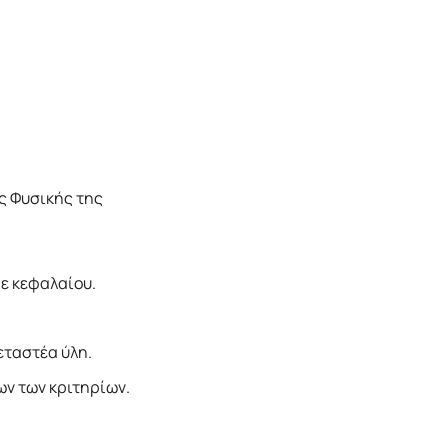
ς Φυσικής της
.
ε κεφαλαίου.
εταστέα ύλη.
ων των κριτηρίων.