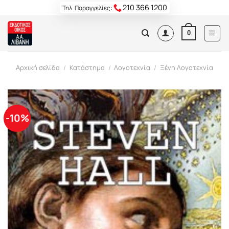
Skip
210 366 1200
Τηλ. Παραγγελίες:
to
content
0
Αρχική σελίδα
/
Κατάστημα
/
Λογοτεχνία
/
Ξένη Λογοτεχνία
-10%