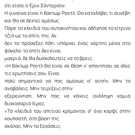
ότι είσαι ο Έρικ Σάντερσον.
Η γυναίκα είναι η δόκτωρ Ραντλ. Θα καταλάβει τι συνέβη
και θα σε δεχτεί αμέσως.
Πάρε τα κλειδιά του αυτοκινήτου και οδήγησε το κίτρινο
τζιπ ως το σπίτι της. Αν
δεν το πρόσεξες ήδη, υπάρχει ένας χάρτης μέσα στο
φάκελο· το σπίτι δεν είναι
μακριά, δε θα δυσκολευτείς να το βρεις.
»Η δόκτωρ Ραντλ θα είναι σε θέση ν’ απαντήσει σε όλες
τις ερωτήσεις σου. Είναι
πολύ σημαντικό να πας αμέσως σ’ αυτήν. Μην το
αναβάλεις. Μην το ρίξεις στην
εξερεύνηση. Μην πας να κάνεις ανάληψη καμιά
διακοσαριά λίρες.
»Τα κλειδιά του σπιτιού κρέμονται σ’ ένα καρφί στην
κουπαστή, στη βάση της
σκάλας. Μην τα ξεχάσεις.