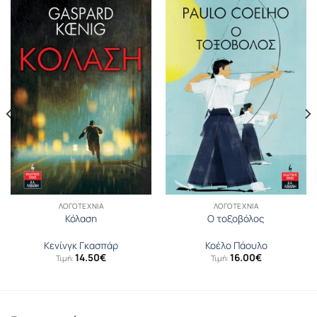
ΛΟΓΟΤΕΧΝΊΑ
ΛΟΓΟΤΕΧΝΊΑ
Κόλαση
Ο τοξοβόλος
Κενίνγκ Γκασπάρ
Κοέλο Πάουλο
14.50
€
16.00
€
Τιμή:
Τιμή: