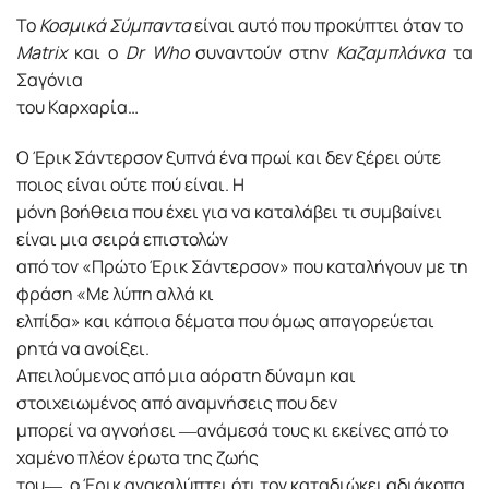
Το
Κοσμικά Σύμπαντα
είναι αυτό που προκύπτει όταν το
Matrix
και ο
Dr Who
συναντούν στην
Καζαμπλάνκα
τα
Σαγόνια
του Καρχαρία…
Ο Έρικ Σάντερσον ξυπνά ένα πρωί και δεν ξέρει ούτε
ποιος είναι ούτε πού είναι. Η
μόνη βοήθεια που έχει για να καταλάβει τι συμβαίνει
είναι μια σειρά επιστολών
από τον «Πρώτο Έρικ Σάντερσον» που καταλήγουν με τη
φράση «Με λύπη αλλά κι
ελπίδα» και κάποια δέματα που όμως απαγορεύεται
ρητά να ανοίξει.
Απειλούμενος από μια αόρατη δύναμη και
στοιχειωμένος από αναμνήσεις που δεν
μπορεί να αγνοήσει ―ανάμεσά τους κι εκείνες από το
χαμένο πλέον έρωτα της ζωής
του―, ο Έρικ ανακαλύπτει ότι τον καταδιώκει αδιάκοπα