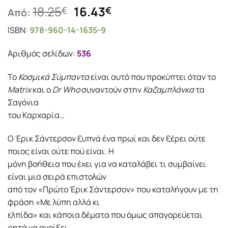
Original
Η
18.25
16.43
€
€
Από:
price
τρέχουσα
ISBN:
978-960-14-1635-9
was:
τιμή
18.25€.
είναι:
Αριθμός σελίδων:
536
16.43€.
Το
Κοσμικά Σύμπαντα
είναι αυτό που προκύπτει όταν το
Matrix
και ο
Dr Who
συναντούν στην
Καζαμπλάνκα
τα
Σαγόνια
του Καρχαρία…
Ο Έρικ Σάντερσον ξυπνά ένα πρωί και δεν ξέρει ούτε
ποιος είναι ούτε πού είναι. Η
μόνη βοήθεια που έχει για να καταλάβει τι συμβαίνει
είναι μια σειρά επιστολών
από τον «Πρώτο Έρικ Σάντερσον» που καταλήγουν με τη
φράση «Με λύπη αλλά κι
ελπίδα» και κάποια δέματα που όμως απαγορεύεται
ρητά να ανοίξει.