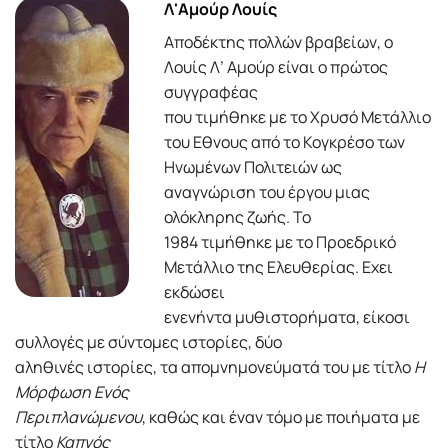
Λ'Αμούρ Λουίς
Αποδέκτης πολλών βραβείων, ο
Λουίς Λ’ Αμούρ είναι ο πρώτος
συγγραφέας
που τιμήθηκε με το Χρυσό Μετάλλιο
του Εθνους από το Κογκρέσο των
Ηνωμένων Πολιτειών ως
αναγνώριση του έργου μιας
ολόκληρης ζωής. Το
1984 τιμήθηκε με το Προεδρικό
Μετάλλιο της Ελευθερίας. Εχει
εκδώσει
ενενήντα μυθιστορήματα, είκοσι
συλλογές με σύντομες ιστορίες, δύο
αληθινές ιστορίες, τα απομνημονεύματά του με τίτλο
Η
Μόρφωση Ενός
Περιπλανώμενου
, καθώς και έναν τόμο με ποιήματα με
τίτλο
Καπνός