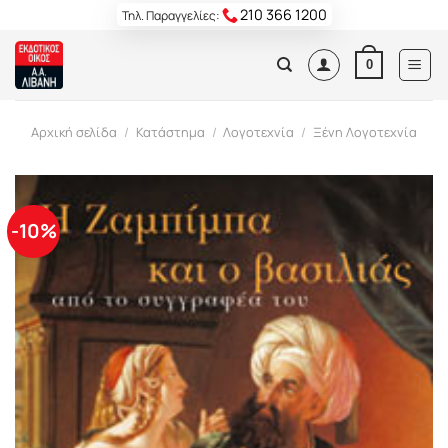
Skip
210 366 1200
Τηλ. Παραγγελίες:
to
content
0
Αρχική σελίδα
/
Κατάστημα
/
Λογοτεχνία
/
Ξένη Λογοτεχνία
-10%