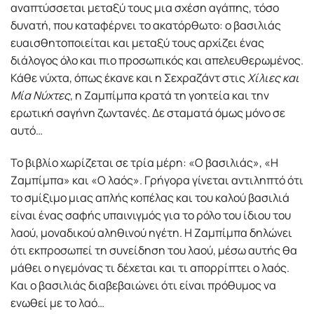
αναπτύσσεται μεταξύ τους μια σχέση αγάπης, τόσο
δυνατή, που καταφέρνει το ακατόρθωτο: ο βασιλιάς
ευαισθητοποιείται και μεταξύ τους αρχίζει ένας
διάλογος όλο και πιο προσωπικός και απελευθερωμένος.
Κάθε νύχτα, όπως έκανε και η Σεχραζάντ στις
Χίλιες και
Μία Νύχτες
, η Ζαμπίμπα κρατά τη γοητεία και την
ερωτική σαγήνη ζωντανές. Δε σταματά όμως μόνο σε
αυτό…
Το βιβλίο χωρίζεται σε τρία μέρη: «Ο βασιλιάς», «Η
Ζαμπίμπα» και «Ο λαός». Γρήγορα γίνεται αντιληπτό ότι
το σμίξιμο μιας απλής κοπέλας και του καλού βασιλιά
είναι ένας σαφής υπαινιγμός για το ρόλο του ίδιου του
λαού, μοναδικού αληθινού ηγέτη. Η Ζαμπίμπα δηλώνει
ότι εκπροσωπεί τη συνείδηση του λαού, μέσω αυτής θα
μάθει ο ηγεμόνας τι δέχεται και τι απορρίπτει ο λαός.
Και ο βασιλιάς διαβεβαιώνει ότι είναι πρόθυμος να
ενωθεί με το λαό…