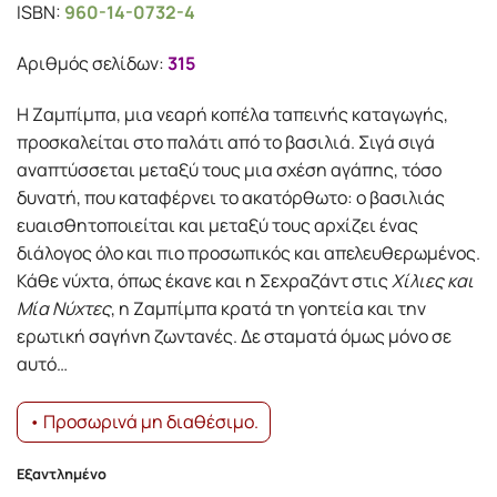
ISBN:
960-14-0732-4
was:
τιμή
15.29€.
είναι:
Αριθμός σελίδων:
315
13.76€.
Η Ζαμπίμπα, μια νεαρή κοπέλα ταπεινής καταγωγής,
προσκαλείται στο παλάτι από το βασιλιά. Σιγά σιγά
αναπτύσσεται μεταξύ τους μια σχέση αγάπης, τόσο
δυνατή, που καταφέρνει το ακατόρθωτο: ο βασιλιάς
ευαισθητοποιείται και μεταξύ τους αρχίζει ένας
διάλογος όλο και πιο προσωπικός και απελευθερωμένος.
Κάθε νύχτα, όπως έκανε και η Σεχραζάντ στις
Χίλιες και
Μία Νύχτες
, η Ζαμπίμπα κρατά τη γοητεία και την
ερωτική σαγήνη ζωντανές. Δε σταματά όμως μόνο σε
αυτό…
• Προσωρινά μη διαθέσιμο.
Εξαντλημένο