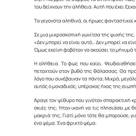
του δείχνουν την αλήθεια. Αυτή που έχει ξεχ
Τα γεγονότα αληθινά, οι ήρωες φανταστικοί κ
Σε μια μικροσκοπική γωνίτσα της ψυχής της,
«Δεν μπορεί να είναι αυτό… Δεν μπορεί να εί
Όμως εκείνη φοβόταν να ακούσει το μήνυμά τ
Η αλήθεια. Το φως που καίει. Ψευδαισθήσει
πεταχτούν στον βυθό της θάλασσας. Θα προ
λόγο που συνέβαιναν τα πάντα; Μικρά, μεγάλ
αυτός ο μοναδικός, υπέροχος ήχος της σιωπή
Άραγε τον ψίθυρο που γινόταν σπαρακτική κρα
σκιές της; Ήταν ικανή να τις πλησιάσει με 
μακριά της; Γιατί μόνο τότε θα μπορούσε, γι
ένα ψέμα. Ένα φρικτό ψέμα.