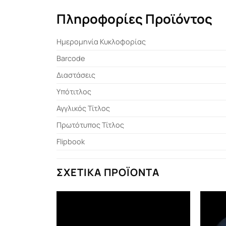
Πληροφορίες Προϊόντος
Ημερομηνία Κυκλοφορίας
Barcode
Διαστάσεις
Υπότιτλος
Αγγλικός Τίτλος
Πρωτότυπος Τίτλος
Flipbook
ΣΧΕΤΙΚΆ ΠΡΟΪΌΝΤΑ