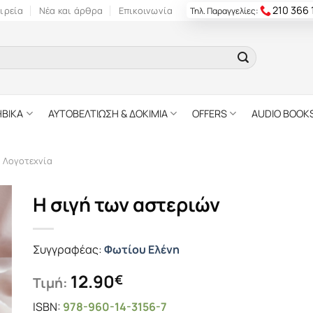
210 366
ιρεία
Νέα και άρθρα
Επικοινωνία
Τηλ. Παραγγελίες:
ΗΒΙΚΑ
ΑΥΤΟΒΕΛΤΙΩΣΗ & ΔΟΚΙΜΙΑ
OFFERS
AUDIO BOOK
ή Λογοτεχνία
Η σιγή των αστεριών
Συγγραφέας:
Φωτίου Ελένη
12.90
€
Τιμή:
ISBN:
978-960-14-3156-7