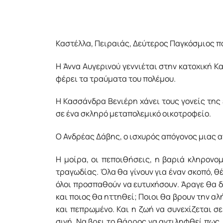
Καστέλλα, Πειραιάς, Δεύτερος Παγκόσμιος π
Η Άννα Αυγερινού γεννιέται στην κατοχική Κ
φέρει τα τραύματα του πολέμου.
Η Κασσάνδρα Βενιέρη χάνει τους γονείς της
σε ένα σκληρό μεταπολεμικό οικοτροφείο.
Ο Ανδρέας Δάβης, ο ισχυρός απόγονος μιας α
Η μοίρα, οι πεποιθήσεις, η βαριά κληρονο
τραγωδίας. Όλα θα γίνουν για έναν σκοπό, θ
όλοι προσπαθούν να ευτυχήσουν. Άραγε θα δι
και ποιος θα ηττηθεί; Ποιοι θα βρουν την α
και πεπρωμένο. Και η ζωή να συνεχίζεται σε
σιγή. Να βρει το θάρρος να αντιληφθεί πως, 