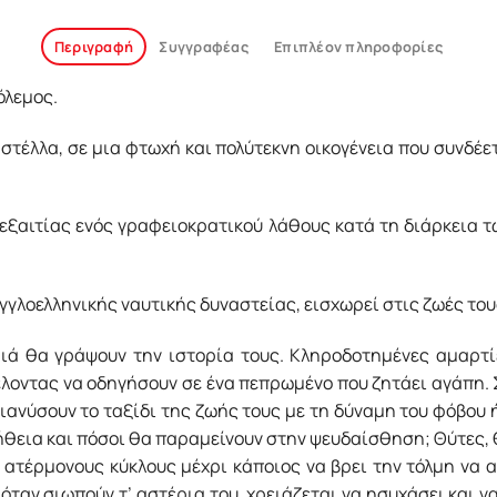
Περιγραφή
Συγγραφέας
Επιπλέον πληροφορίες
όλεμος.
αστέλλα, σε μια φτωχή και πολύτεκνη οικογένεια που συνδέε
 εξαιτίας ενός γραφειοκρατικού λάθους κατά τη διάρκεια 
γγλοελληνικής ναυτικής δυναστείας, εισχωρεί στις ζωές του
μιά θα γράψουν την ιστορία τους. Κληροδοτημένες αμαρτ
έλοντας να οδηγήσουν σε ένα πεπρωμένο που ζητάει αγάπη. Σ
ανύσουν το ταξίδι της ζωής τους με τη δύναμη του φόβου ή
λήθεια και πόσοι θα παραμείνουν στην ψευδαίσθηση; Θύτες,
 ατέρμονους κύκλους μέχρι κά­ποιος να βρει την τόλμη να 
όταν σιωπούν τ’ αστέρια του, χρειάζεται να ησυχάσει και να