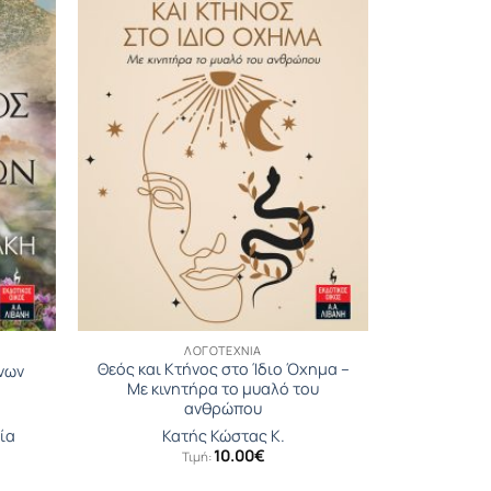
ΛΟΓΟΤΕΧΝΊΑ
Θεός και Κτήνος στο Ίδιο Όχηµα –
νων
Με κινητήρα το μυαλό του
ανθρώπου
ία
Κατής Κώστας Κ.
10.00
€
Τιμή: