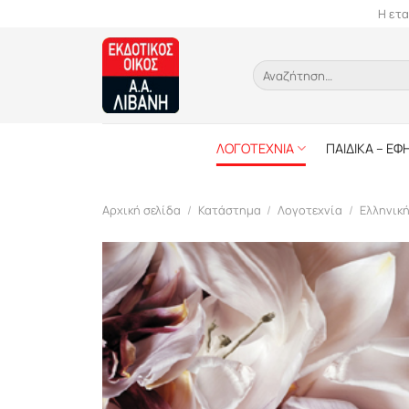
Skip
Η ετα
to
content
Αναζήτηση
για:
ΛΟΓΟΤΕΧΝΙΑ
ΠΑΙΔΙΚΑ – ΕΦ
Αρχική σελίδα
/
Κατάστημα
/
Λογοτεχνία
/
Ελληνικ