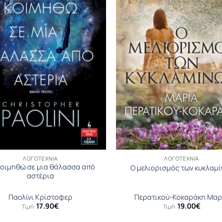
ΛΟΓΟΤΕΧΝΊΑ
ΛΟΓΟΤΕΧΝΊΑ
κοιμηθώ σε μια θάλασσα από
Ο μελιορισμός των κυκλαμί
αστέρια
Παολίνι Κρίστοφερ
Περατικού-Κοκαράκη Μαρ
17.90
€
19.00
€
Τιμή:
Τιμή: