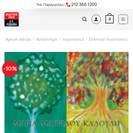
Skip
210 366 1200
Τηλ. Παραγγελίες:
to
content
0
Αρχική σελίδα
/
Κατάστημα
/
Λογοτεχνία
/
Ελληνική Λογοτεχνία
-10%