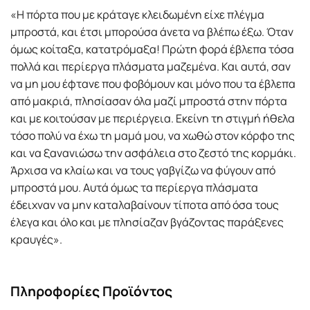
«Η πόρτα που με κράταγε κλειδωμένη είχε πλέγμα
μπροστά, και έτσι μπορούσα άνετα να βλέπω έξω. Όταν
όμως κοίταξα, κατατρόμαξα! Πρώτη φορά έβλεπα τόσα
πολλά και περίεργα πλάσματα μαζεμένα. Και αυτά, σαν
να μη μου έφτανε που φοβόμουν και μόνο που τα έβλεπα
από μακριά, πλησίασαν όλα μαζί μπροστά στην πόρτα
και με κοιτούσαν με περιέργεια. Εκείνη τη στιγμή ήθελα
τόσο πολύ να έχω τη μαμά μου, να χωθώ στον κόρφο της
και να ξανανιώσω την ασφάλεια στο ζεστό της κορμάκι.
Άρχισα να κλαίω και να τους γαβγίζω να φύγουν από
μπροστά μου. Αυτά όμως τα περίεργα πλάσματα
έδειχναν να μην καταλαβαίνουν τίποτα από όσα τους
έλεγα και όλο και με πλησίαζαν βγάζοντας παράξενες
κραυγές».
Πληροφορίες Προϊόντος