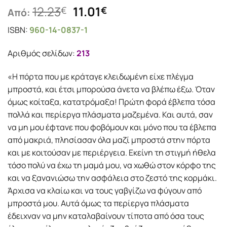
Original
Η
12.23
11.01
€
€
Από:
price
τρέχουσα
ISBN:
960-14-0837-1
was:
τιμή
12.23€.
είναι:
Αριθμός σελίδων:
213
11.01€.
«Η πόρτα που με κράταγε κλειδωμένη είχε πλέγμα
μπροστά, και έτσι μπορούσα άνετα να βλέπω έξω. Όταν
όμως κοίταξα, κατατρόμαξα! Πρώτη φορά έβλεπα τόσα
πολλά και περίεργα πλάσματα μαζεμένα. Και αυτά, σαν
να μη μου έφτανε που φοβόμουν και μόνο που τα έβλεπα
από μακριά, πλησίασαν όλα μαζί μπροστά στην πόρτα
και με κοιτούσαν με περιέργεια. Εκείνη τη στιγμή ήθελα
τόσο πολύ να έχω τη μαμά μου, να χωθώ στον κόρφο της
και να ξανανιώσω την ασφάλεια στο ζεστό της κορμάκι.
Άρχισα να κλαίω και να τους γαβγίζω να φύγουν από
μπροστά μου. Αυτά όμως τα περίεργα πλάσματα
έδειχναν να μην καταλαβαίνουν τίποτα από όσα τους