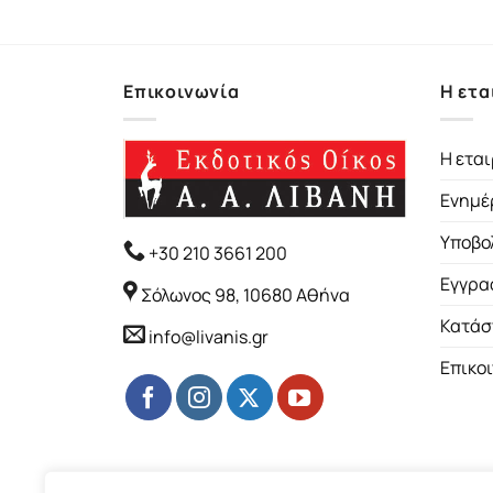
Επικοινωνία
Η ετα
Η εται
Ενημέ
Υποβο
+30 210 3661 200
Εγγρα
Σόλωνος 98, 10680 Αθήνα
Κατάσ
info@livanis.gr
Επικο