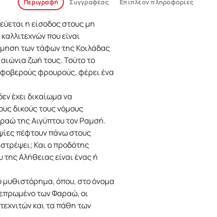
Περιγραφή
Συγγραφέας
Επιπλέον πληροφορίες
ρεύεται η είσοδος στους μη
 καλλιτεχνών που είναι
σμηση των τάφων της Κοιλάδας
 αιώνια ζωή τους. Τούτο το
 φοβερούς φρουρούς, φέρει ένα
 δεν έχει δικαίωμα να
τους δικούς τους νόμους
αραώ της Αιγύπτου τον Ραμσή.
ψίες πέφτουν πάνω στους
αστρέψει; Και ο προδότης
 της Αλήθειας είναι ένας ή
 μυθιστόρημα, όπου, στο όνομα
πεπρωμένο των Φαραώ, οι
τεχνιτών και τα πάθη των