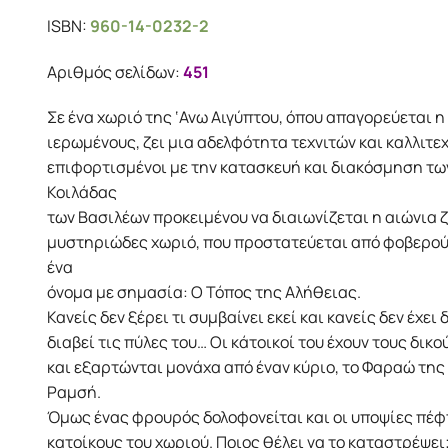
price
τρέχουσα
ISBN:
960-14-0232-2
was:
τιμή
20.38€.
είναι:
Αριθμός σελίδων:
451
18.35€.
Σε ένα χωριό της ‘Ανω Αιγύπτου, όπου απαγορεύεται η
ιερωμένους, ζει μια αδελφότητα τεχνιτών και καλλιτε
επιφορτισμένοι με την κατασκευή και διακόσμηση τω
Κοιλάδας
των Βασιλέων προκειμένου να διαιωνίζεται η αιώνια ζ
μυστηριώδες χωριό, που προστατεύεται από φοβερού
ένα
όνομα με σημασία: Ο Τόπος της Αλήθειας.
Κανείς δεν ξέρει τι συμβαίνει εκεί και κανείς δεν έχει
διαβεί τις πύλες του… Οι κάτοικοί του έχουν τους δικ
και εξαρτώνται μονάχα από έναν κύριο, το Φαραώ της
Ραμσή.
Όμως ένας φρουρός δολοφονείται και οι υποψίες πέ
κατοίκους του χωριού. Ποιος θέλει να το καταστρέψει