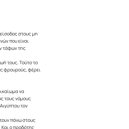
 είσοδος στους μη
χνών που είναι
ν τάφων της
ωή τους. Τούτο το
ς φρουρούς, φέρει
 δικαίωμα να
ούς τους νόμους
 Αιγύπτου τον
φτουν πάνω στους
; Και ο προδότης