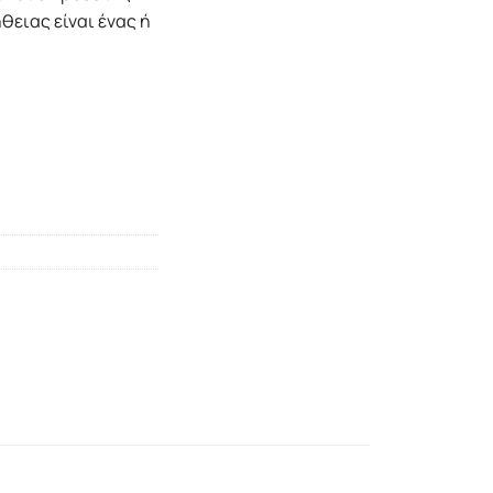
θειας είναι ένας ή
ητα