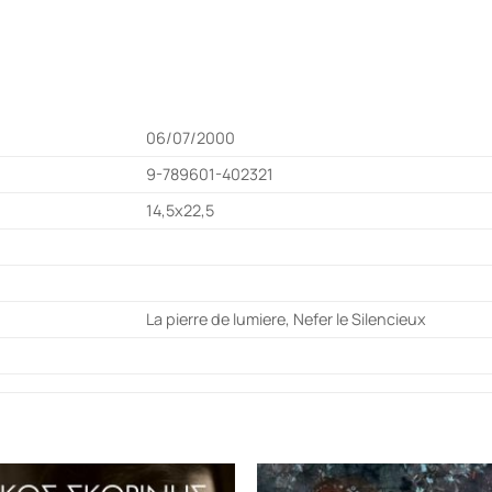
06/07/2000
9-789601-402321
14,5x22,5
La pierre de lumiere, Nefer le Silencieux