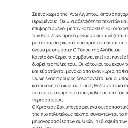
Σε ένα χωριό της ‘Ανω Αιγύπτου, όπου απαγο
ιερωμένους, ζει μια αδελφότητα τεχνιτών και
επιφορτισμένοι με την κατασκευή και διακό
των Βασιλέων προκειμένου να διαιωνίζεται η
μυστηριώδες χωριό, που προστατεύεται από
όνομα με σημασία: Ο Τόπος της Αλήθειας.
Κανείς δεν ξέρει τι συμβαίνει εκεί και κανείς
διαβεί τις πύλες του… Οι κάτοικοί του έχουν 
και εξαρτώνται μονάχα από έναν κύριο, το Φ
Όμως ένας φρουρός δολοφονείται και οι υπο
κατοίκους του χωριού. Ποιος θέλει να το κατ
που έχει εισχωρήσει στους κόλπους του Τόπου
περισσότεροι;
Ο Κριστιάν Ζακ υπογράφει ένα συναρπαστικό
της πιο πολυτελούς τέχνης, συναντώνται το 
μηχανορραφίες των αυλικών, η ιδιοφυΐα των 