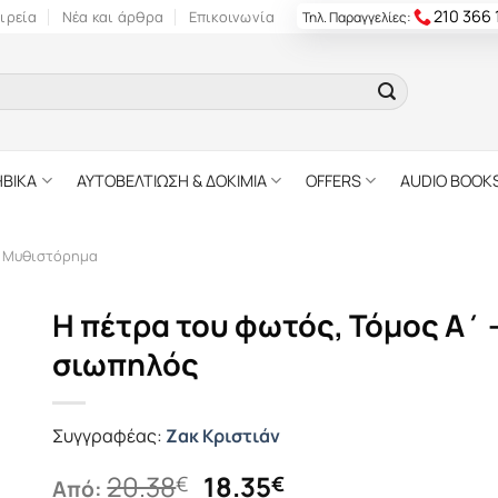
210 366
ιρεία
Νέα και άρθρα
Επικοινωνία
Τηλ. Παραγγελίες:
ΗΒΙΚΑ
ΑΥΤΟΒΕΛΤΙΩΣΗ & ΔΟΚΙΜΙΑ
OFFERS
AUDIO BOOK
ό Μυθιστόρημα
Η πέτρα του φωτός, Τόμος Α΄ 
σιωπηλός
Συγγραφέας:
Ζακ Κριστιάν
Original
Η
20.38
18.35
€
€
Από: