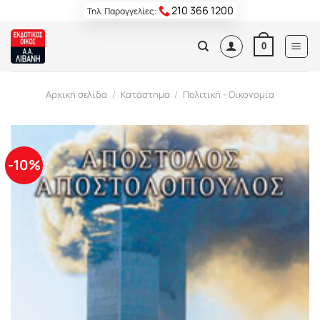
Skip
210 366 1200
Τηλ. Παραγγελίες:
to
content
0
Αρχική σελίδα
/
Κατάστημα
/
Πολιτική - Οικονομία
-10%