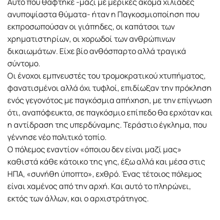
Αυτό που θάφτηκε -μαζί με μερικές ακόμα χιλιάδες
ανυποψίαστα θύματα- ήταν η Παγκοσμιοποίηση που
εκπροσωπούσαν οι γιάπηδες, οι καπάτσοι των
χρηματιστηρίων, οι χορωδοί των ανθρώπινων
δικαιωμάτων. Είχε βίο ανθόσπαρτο αλλά τραγικά
σύντομο.
Οι ένοχοι εμπνευστές του τρομοκρατικού χτυπήματος,
φανατισμένοι αλλά όχι τυφλοί, επιδίωξαν την πρόκληση
ενός γεγονότος με παγκόσμια απήχηση, με την επίγνωση
ότι, αναπόφευκτα, σε παγκόσμιο επίπεδο θα ερχόταν και
η αντίδραση της υπερδύναμης. Τεράστιο έγκλημα, που
γέννησε νέο πολιτικό τοπίο.
Ο πόλεμος εναντίον «όποιου δεν είναι μαζί μας»
καθιστά κάθε κάτοικο της γης, έξω αλλά και μέσα στις
ΗΠΑ, «συνήθη ύποπτο», εχθρό. Ένας τέτοιος πόλεμος
είναι χαμένος από την αρχή. Και αυτό το πληρώνει,
εκτός των άλλων, και ο αρχιστράτηγος.