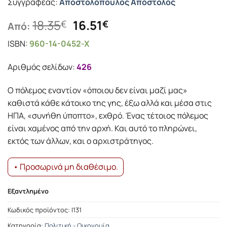
Συγγραφέας:
Αποστολόπουλος Απόστολος
Original
Η
18.35
16.51
€
€
Από:
price
τρέχουσα
ISBN:
960-14-0452-X
was:
τιμή
18.35€.
είναι:
Αριθμός σελίδων:
426
16.51€.
Ο πόλεμος εναντίον «όποιου δεν είναι μαζί μας»
καθιστά κάθε κάτοικο της γης, έξω αλλά και μέσα στις
ΗΠΑ, «συνήθη ύποπτο», εχθρό. Ένας τέτοιος πόλεμος
είναι χαμένος από την αρχή. Και αυτό το πληρώνει,
εκτός των άλλων, και ο αρχιστράτηγος.
• Προσωρινά μη διαθέσιμο.
Εξαντλημένο
Κωδικός προϊόντος:
Ι131
Κατηγορία:
Πολιτική - Οικονομία