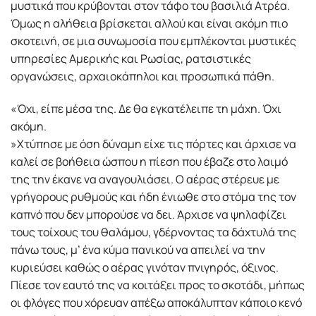
μυστικά που κρύβονται στον τάφο του βασιλιά Ατρέα.
Όμως η αλήθεια βρίσκεται αλλού και είναι ακόμη πιο
σκοτεινή, σε μια συνωμοσία που εμπλέκονται μυστικές
υπηρεσίες Αμερικής και Ρωσίας, ρατσιστικές
οργανώσεις, αρχαιοκάπηλοι και προσωπικά πάθη.
«Όχι, είπε μέσα της. Δε θα εγκατέλειπε τη μάχη. Όχι
ακόμη.
»Χτύπησε με όση δύναμη είχε τις πόρτες και άρχισε να
καλεί σε βοήθεια ώσπου η πίεση που έβαζε στο λαιμό
της την έκανε να αναγουλιάσει. Ο αέρας στέρευε με
γρήγορους ρυθμούς και ήδη ένιωθε στο στόμα της τον
καπνό που δεν μπορούσε να δει. Άρχισε να ψηλαφίζει
τους τοίχους του θαλάμου, γδέρνοντας τα δάχτυλά της
πάνω τους, μ’ ένα κύμα πανικού να απειλεί να την
κυριεύσει καθώς ο αέρας γινόταν πνιγηρός, όξινος.
Πίεσε τον εαυτό της να κοιτάξει προς το σκοτάδι, μήπως
οι φλόγες που χόρευαν απέξω αποκάλυπταν κάποιο κενό