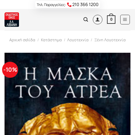
Skip
210 366 1200
Τηλ. Παραγγελίες:
to
content
0
Αρχική σελίδα
/
Κατάστημα
/
Λογοτεχνία
/
Ξένη Λογοτεχνία
-10%