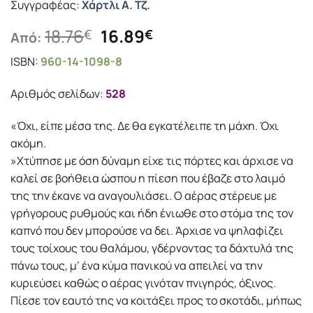
Συγγραφέας:
Χάρτλι Α. Τζ.
Original
Η
18.76
16.89
€
€
Από:
price
τρέχουσα
ISBN:
960-14-1098-8
was:
τιμή
18.76€.
είναι:
Αριθμός σελίδων:
528
16.89€.
«Όχι, είπε μέσα της. Δε θα εγκατέλειπε τη μάχη. Όχι
ακόμη.
»Χτύπησε με όση δύναμη είχε τις πόρτες και άρχισε να
καλεί σε βοήθεια ώσπου η πίεση που έβαζε στο λαιμό
της την έκανε να αναγουλιάσει. Ο αέρας στέρευε με
γρήγορους ρυθμούς και ήδη ένιωθε στο στόμα της τον
καπνό που δεν μπορούσε να δει. Άρχισε να ψηλαφίζει
τους τοίχους του θαλάμου, γδέρνοντας τα δάχτυλά της
πάνω τους, μ’ ένα κύμα πανικού να απειλεί να την
κυριεύσει καθώς ο αέρας γινόταν πνιγηρός, όξινος.
Πίεσε τον εαυτό της να κοιτάξει προς το σκοτάδι, μήπως