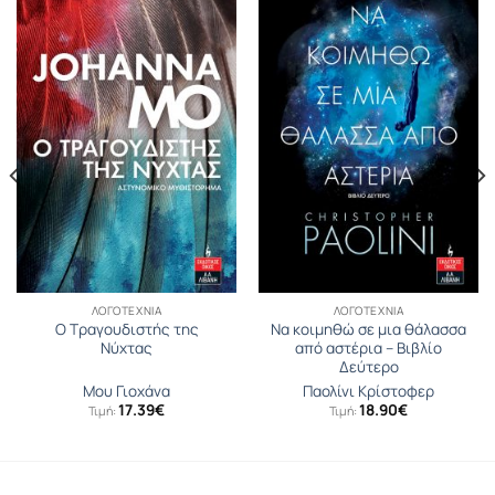
ΛΟΓΟΤΕΧΝΊΑ
ΛΟΓΟΤΕΧΝΊΑ
Ο Τραγουδιστής της
Να κοιμηθώ σε μια θάλασσα
Νύχτας
από αστέρια – Βιβλίο
Δεύτερο
Μου Γιοχάνα
Παολίνι Κρίστοφερ
17.39
€
18.90
€
Τιμή:
Τιμή: