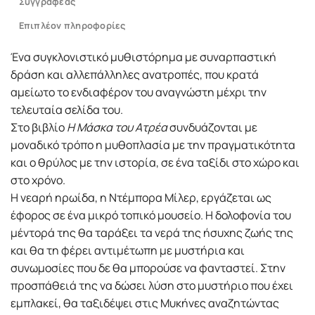
Συγγραφέας
Επιπλέον πληροφορίες
Ένα συγκλονιστικό μυθιστόρημα με συναρπαστική
δράση και αλλεπάλληλες ανατροπές, που κρατά
αμείωτο το ενδιαφέρον του αναγνώστη μέχρι την
τελευταία σελίδα του.
Στο βιβλίο
H Μάσκα του Ατρέα
συνδυάζονται με
μοναδικό τρόπο η μυθοπλασία με την πραγματικότητα
και ο θρύλος με την ιστορία, σε ένα ταξίδι στο χώρο και
στο χρόνο.
Η νεαρή ηρωίδα, η Ντέμπορα Μίλερ, εργάζεται ως
έφορος σε ένα μικρό τοπικό μουσείο. Η δολοφονία του
μέντορά της θα ταράξει τα νερά της ήσυχης ζωής της
και θα τη φέρει αντιμέτωπη με μυστήρια και
συνωμοσίες που δε θα μπορούσε να φανταστεί. Στην
προσπάθειά της να δώσει λύση στο μυστήριο που έχει
εμπλακεί, θα ταξιδέψει στις Μυκήνες αναζητώντας