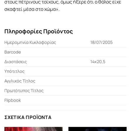
στους πέτρινους τοίχους, όμως ήξερε ότι ο θόλος είχε
σκαφτεί μέσα στο χώμα».
Πληροφορίες Προϊόντος
Ημερομηνία Κυκλοφορίας
18/07/2005
Barcode
Διαστάσεις
14χ20,5
Υπότιτλος
Αγγλικός Τίτλος
Πρωτότυπος Τίτλος
Flipbook
ΣΧΕΤΙΚΆ ΠΡΟΪΌΝΤΑ