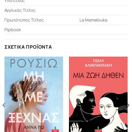
Υπότιτλος
Αγγλικός Τίτλος
Πρωτότυπος Τίτλος
La Mamelouka
Flipbook
ΣΧΕΤΙΚΆ ΠΡΟΪΌΝΤΑ