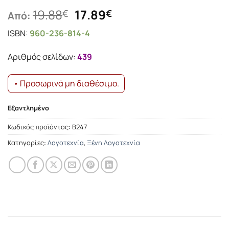
Original
Η
19.88
17.89
€
€
Από:
price
τρέχουσα
ISBN:
960-236-814-4
was:
τιμή
19.88€.
είναι:
Αριθμός σελίδων:
439
17.89€.
• Προσωρινά μη διαθέσιμο.
Εξαντλημένο
Κωδικός προϊόντος:
Β247
Κατηγορίες:
Λογοτεχνία
,
Ξένη Λογοτεχνία