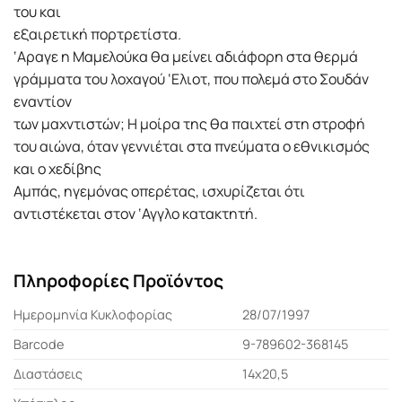
του και
εξαιρετική πορτρετίστα.
‘Αραγε η Μαμελούκα θα μείνει αδιάφορη στα θερμά
γράμματα του λοχαγού ‘Ελιοτ, που πολεμά στο Σουδάν
εναντίον
των μαχντιστών; Η μοίρα της θα παιχτεί στη στροφή
του αιώνα, όταν γεννιέται στα πνεύματα ο εθνικισμός
και ο χεδίβης
Αμπάς, ηγεμόνας οπερέτας, ισχυρίζεται ότι
αντιστέκεται στον ‘Αγγλο κατακτητή.
Πληροφορίες Προϊόντος
Ημερομηνία Κυκλοφορίας
28/07/1997
Barcode
9-789602-368145
Διαστάσεις
14x20,5