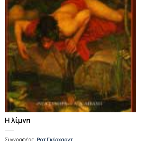
Η λίμνη
Συγγραφέας:
Ροτ Γκέρχαρντ