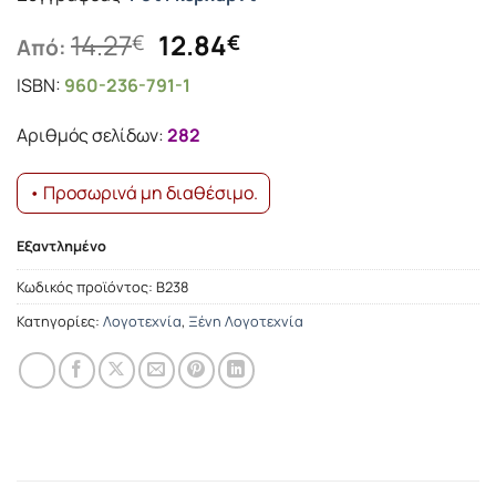
Original
Η
14.27
12.84
€
€
Από:
price
τρέχουσα
ISBN:
960-236-791-1
was:
τιμή
14.27€.
είναι:
Αριθμός σελίδων:
282
12.84€.
• Προσωρινά μη διαθέσιμο.
Εξαντλημένο
Κωδικός προϊόντος:
Β238
Κατηγορίες:
Λογοτεχνία
,
Ξένη Λογοτεχνία