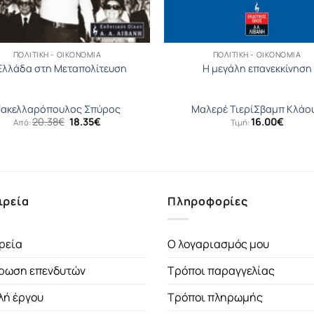
ΠΟΛΙΤΙΚΉ - ΟΙΚΟΝΟΜΊΑ
ΠΟΛΙΤΙΚΉ - ΟΙΚΟΝΟΜΊΑ
Ελλάδα στη Μεταπολίτευση
Η μεγάλη επανεκκίνηση
ακελλαρόπουλος Σπύρος
Μαλερέ Τιερί
Σβαµπ Κλάο
Original
Η
20.38
€
18.35
€
16.00
€
Από:
Τιμή:
price
τρέχουσα
was:
τιμή
20.38€.
είναι:
18.35€.
ιρεία
Πληροφορίες
ρεία
Ο λογαριασμός μου
ρωση επενδυτών
Τρόποι παραγγελίας
λή έργου
Τρόποι πληρωμής