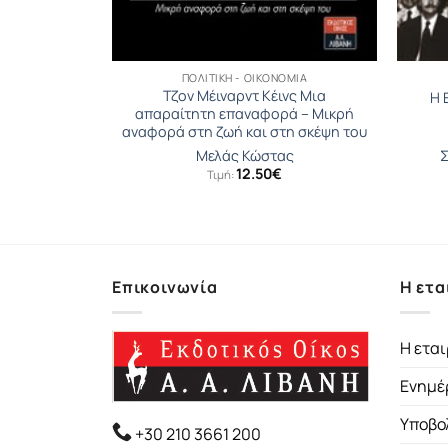
ΟΜΊΑ
ΠΟΛΙΤΙΚΉ - ΟΙΚΟΝΟΜΊΑ
λλαγής στην
Τζον Μέιναρντ Κέινς Μια
Η 
 1981-2021
απαραίτητη επαναφορά – Μικρή
αναφορά στη ζωή και στη σκέψη του
λης
Μελάς Κώστας
Σ
12.50
€
Τιμή:
ιώτης Β.
Επικοινωνία
Η ετα
Η εται
Ενημέ
Υποβο
+30 210 3661 200