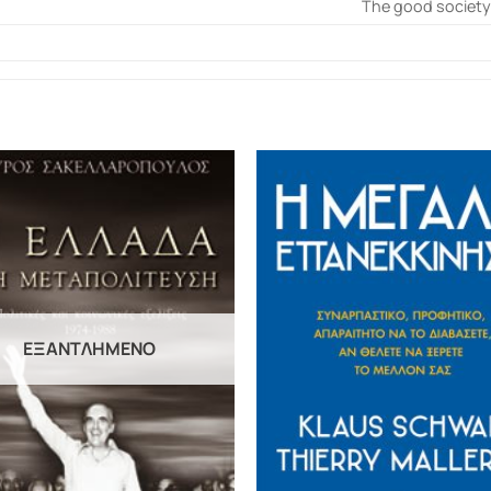
The good societ
ΕΞΑΝΤΛΗΜΈΝΟ