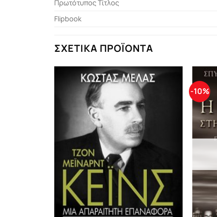
Πρωτότυπος Τίτλος
Flipbook
ΣΧΕΤΙΚΆ ΠΡΟΪΌΝΤΑ
-10%