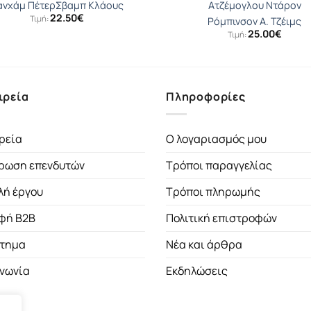
ανχάμ Πέτερ
Σβαµπ Κλάους
Ατζέμογλου Ντάρον
22.50
€
Τιμή:
Ρόμπινσον Α. Τζέιμς
25.00
€
Τιμή:
ιρεία
Πληροφορίες
ρεία
Ο λογαριασμός μου
ρωση επενδυτών
Τρόποι παραγγελίας
λή έργου
Τρόποι πληρωμής
φή B2B
Πολιτική επιστροφών
τημα
Νέα και άρθρα
ινωνία
Εκδηλώσεις