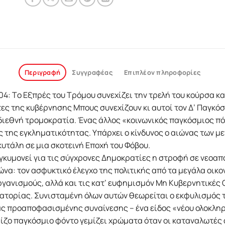
Περιγραφή
Συγγραφέας
Επιπλέον πληροφορίες
04: Tο Eξπρές του Tρόμου συνεχίζει την τρελή του κούρσα και
ς της κυβέρνησης Mπους συνεχίζουν κι αυτοί τον Δ’ Παγκόσ
διεθνή τρομοκρατία. Ένας άλλος «κοινωνικός παγκόσμιος πό
της εγκληματικότητας. Υπάρχει ο κίνδυνος ο αιώνας των με
υτάλη σε μια σκοτεινή Eποχή του Φόβου.
εγκυμονεί για τις σύγχρονες Δημοκρατίες η στροφή σε νεοα
ιώνα: τον ασφυκτικό έλεγχο της πολιτικής από τα μεγάλα οικ
ργανισμούς, αλλά και τις κατ’ ευφημισμόν Mη Kυβερνητικές 
ρατορίας. Συνισταμένη όλων αυτών θεωρείται ο εκφυλισμός
ας προαποφασισμένης συναίνεσης – ένα είδος «νέου ολοκλ
ρίζο παγκόσμιο φόντο γεμίζει χρώματα όταν οι καταναλωτές