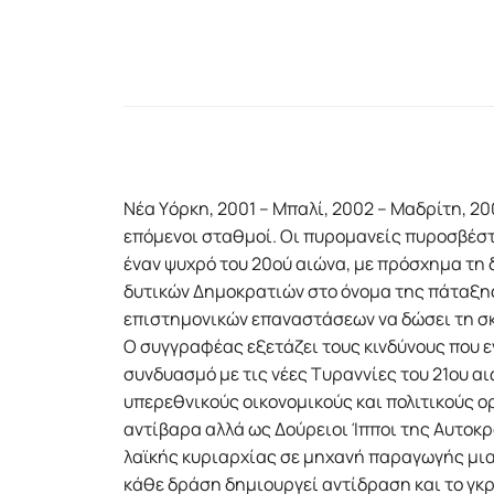
Nέα Yόρκη, 2001 – Mπαλί, 2002 – Mαδρίτη, 20
επόμενοι σταθμοί. Oι πυρομανείς πυροσβέστε
έναν ψυχρό του 20ού αιώνα, με πρόσχημα τη 
δυτικών Δημοκρατιών στο όνομα της πάταξης 
επιστημονικών επαναστάσεων να δώσει τη σκ
Ο συγγραφέας εξετάζει τους κινδύνους που 
συνδυασμό με τις νέες Tυραννίες του 21ου α
υπερεθνικούς οικονομικούς και πολιτικούς ο
αντίβαρα αλλά ως Δούρειοι Ίπποι της Aυτοκ
λαϊκής κυριαρχίας σε μηχανή παραγωγής μι
κάθε δράση δημιουργεί αντίδραση και το γκ