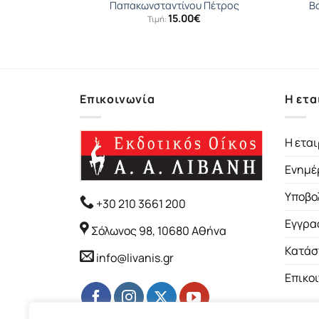
τίνος
Παπακωνσταντίνου Πέτρος
Β
15.00
€
Τιμή:
Επικοινωνία
Η ετα
Η εται
Ενημέ
Υποβο
+30 210 3661 200
Εγγρα
Σόλωνος 98, 10680 Αθήνα
Κατάσ
info@livanis.gr
Επικο