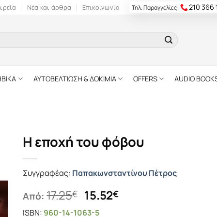
210 366
ιρεία
Νέα και άρθρα
Επικοινωνία
Τηλ. Παραγγελίες:
ΗΒΙΚΑ
ΑΥΤΟΒΕΛΤΙΩΣΗ & ΔΟΚΙΜΙΑ
OFFERS
AUDIO BOOK
Η εποχή του φόβου
Συγγραφέας:
Παπακωνσταντίνου Πέτρος
Original
Η
17.25
15.52
€
€
Από:
price
τρέχουσα
ISBN:
960-14-1063-5