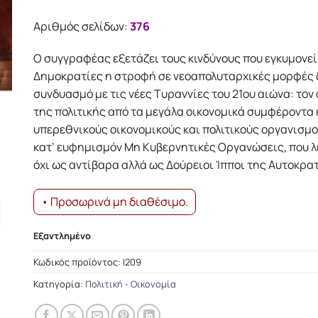
was:
τιμή
17.25€.
είναι:
Αριθμός σελίδων:
376
15.52€.
Ο συγγραφέας εξετάζει τους κινδύνους που εγκυμονεί
Δημοκρατίες η στροφή σε νεοαπολυταρχικές μορφές
συνδυασμό με τις νέες Tυραννίες του 21ου αιώνα: τον
της πολιτικής από τα μεγάλα οικονομικά συμφέροντα 
υπερεθνικούς οικονομικούς και πολιτικούς οργανισμού
κατ’ ευφημισμόν Mη Kυβερνητικές Oργανώσεις, που λ
όχι ως αντίβαρα αλλά ως Δούρειοι Ίπποι της Aυτοκρα
• Προσωρινά μη διαθέσιμο.
Εξαντλημένο
Κωδικός προϊόντος:
Ι209
Κατηγορία:
Πολιτική - Οικονομία