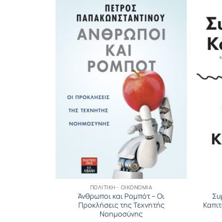
ΟΜΊΑ
ΠΟΛΙΤΙΚΉ - ΟΙΚΟΝΟΜΊΑ
νάσταση και
Άνθρωποι και Ρομπότ – Οι
Συ
στρατηγική
Προκλήσεις της Τεχνητής
Καπι
Νοημοσύνης