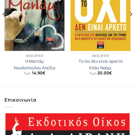
WEB OFFER
WEB OFFER
Η Μαντάμ
Tο όχι δεν είναι αρκετό
Νικολοπούλου Αλεξία
Κλάιν Ναόμι
14.90
€
20.00
€
Τιμή:
Τιμή:
Επικοινωνία