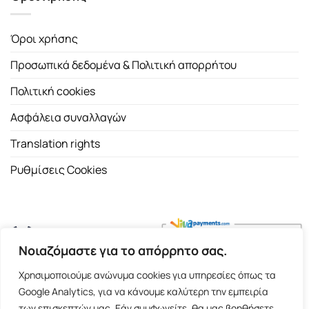
Όροι χρήσης
Προσωπικά δεδομένα & Πολιτική απορρήτου
Πολιτική cookies
Ασφάλεια συναλλαγών
Translation rights
Ρυθμίσεις Cookies
Νοιαζόμαστε για το απόρρητο σας.
Copyright 2026 ©
Εκδοτικός Οίκος Α.Α. Λιβάνη
| All rights
Χρησιμοποιούμε ανώνυμα cookies για υπηρεσίες όπως τα
reserved.
Google Analytics, για να κάνουμε καλύτερη την εμπειρία
Σόλωνος 98, 10680 Αθήνα | Τ:
2103661200
- F: 2103617791
των επισκεπτών μας. Εάν συμφωνείτε, θα μας βοηθήσετε