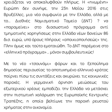
χρειάζεται να αποκαλυφθούν πλήρως. Η «ηνωμένη»
Ευρώπη δεν συνήψε, την 23η Μαΐου 2016 στις
Βρυξέλλες, μια νέα συμφωνία με την Ελλάδα, αλλά με
το… Διεθνές Νομισματικό Ταμείο (ΔΝΤ) ? να
«παραμείνει» στο διασωστικό πρόγραμμα αντί
τμηματικής χορηγήσεως στην Ελλάδα νέων δανείων 86
δισ. ευρώ, υπό όρους πλήρους «αποικιοποιήσεώς» της.
Πλην όμως και τούτο εματαιώθη. Το ΔΝΤ παρέμεινε στο
«ελληνικό πρόγραμμα»… μόνον συμβουλευτικώς!
Με το νέο «τσουνάμι» φόρων και το ξεπούλημα
δημοσίας περιουσίας το αποτυχημένο ελληνικό κράτος
παίρνει πίσω τις συντάξεις και ακυρώνει τις κοινωνικές
παροχές. Η γερμανική άρνηση μειώσεως του
εξωτερικού χρέους εμποδίζει την Ελλάδα να μετάσχει
στην πιστωτική χαλάρωση της Ευρωπαϊκής Κεντρικής
Τραπέζης, η οποία βελτίωνε την παροχή ρευστού
χρήματος στην οικονομία.