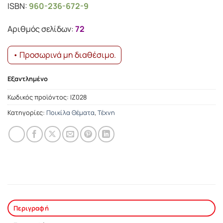
ISBN:
960-236-672-9
was:
τιμή
14.78€.
είναι:
Αριθμός σελίδων:
72
13.30€.
• Προσωρινά μη διαθέσιμο.
Εξαντλημένο
Κωδικός προϊόντος:
ΙΖ028
Κατηγορίες:
Ποικίλα Θέματα
,
Τέχνη
Περιγραφή