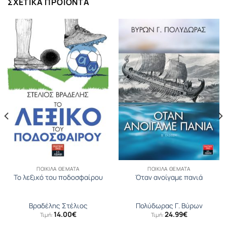
ΣΧΕΤΙΚΆ ΠΡΟΪΌΝΤΑ
ΠΟΙΚΊΛΑ ΘΈΜΑΤΑ
ΠΟΙΚΊΛΑ ΘΈΜΑΤΑ
Το λεξικό του ποδοσφαίρου
Όταν ανοίγαμε πανιά
Βραδέλης Στέλιος
Πολύδωρας Γ. Βύρων
14.00
€
24.99
€
Τιμή:
Τιμή: