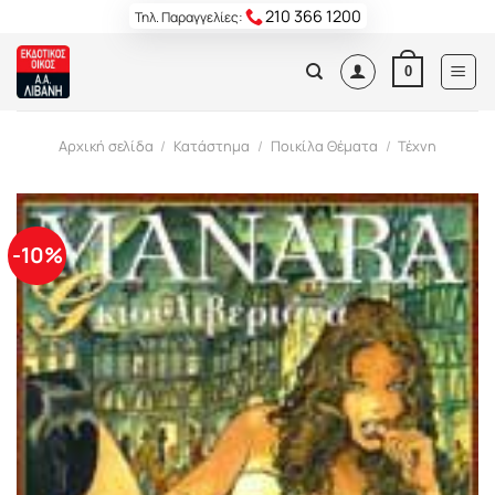
Skip
210 366 1200
Τηλ. Παραγγελίες:
to
content
0
Αρχική σελίδα
/
Κατάστημα
/
Ποικίλα Θέματα
/
Τέχνη
-10%