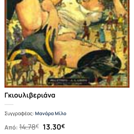
Γκιουλιβεριάνα
Συγγραφέας:
Μανάρα Μίλο
Original
Η
14.78
13.30
€
€
Από:
price
τρέχουσα