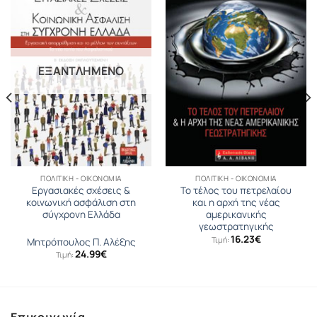
ΕΞΑΝΤΛΗΜΈΝΟ
ΠΟΛΙΤΙΚΉ - ΟΙΚΟΝΟΜΊΑ
ΠΟΛΙΤΙΚΉ - ΟΙΚΟΝΟΜΊΑ
Εργασιακές σχέσεις &
Το τέλος του πετρελαίου
κοινωνική ασφάλιση στη
και η αρχή της νέας
σύγχρονη Ελλάδα
αμερικανικής
γεωστρατηγικής
16.23
€
Τιμή:
Μητρόπουλος Π. Αλέξης
24.99
€
Τιμή:
Επικοινωνία