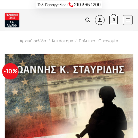
Skip
210 366 1200
Τηλ. Παραγγελίες:
to
content
0
Αρχική σελίδα
/
Κατάστημα
/
Πολιτική - Οικονομία
-10%