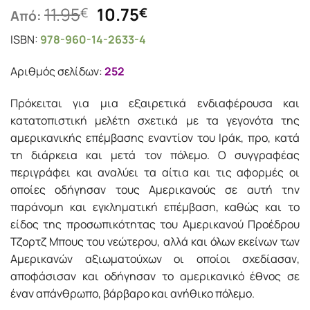
Original
Η
11.95
10.75
€
€
Από:
price
τρέχουσα
ISBN:
978-960-14-2633-4
was:
τιμή
11.95€.
είναι:
Αριθμός σελίδων:
252
10.75€.
Πρόκειται για μια εξαιρετικά ενδιαφέρουσα και
κατατοπιστική μελέτη σχετικά με τα γεγονότα της
αμερικανικής επέμβασης εναντίον του Ιράκ, προ, κατά
τη διάρκεια και μετά τον πόλεμο. Ο συγγραφέας
περιγράφει και αναλύει τα αίτια και τις αφορμές οι
οποίες οδήγησαν τους Αμερικανούς σε αυτή την
παράνομη και εγκληματική επέμβαση, καθώς και το
είδος της προσωπικότητας του Αμερικανού Προέδρου
Τζορτζ Μπους του νεώτερου, αλλά και όλων εκείνων των
Αμερικανών αξιωματούχων οι οποίοι σχεδίασαν,
αποφάσισαν και οδήγησαν το αμερικανικό έθνος ­σε
έναν απάνθρωπο, βάρβαρο και ανήθικο πόλεμο.