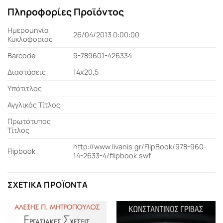
Πληροφορίες Προϊόντος
Ημερομηνία
26/04/2013 0:00:00
Κυκλοφορίας
Barcode
9-789601-426334
Διαστάσεις
14x20,5
Υπότιτλος
Αγγλικός Τίτλος
Πρωτότυπος
Τίτλος
http://www.livanis.gr/FlipBook/978-960-
Flipbook
14-2633-4/flipbook.swf
ΣΧΕΤΙΚΆ ΠΡΟΪΌΝΤΑ