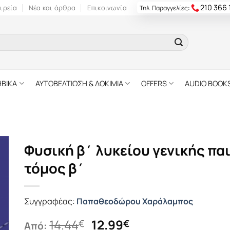
210 366
ιρεία
Νέα και άρθρα
Επικοινωνία
Τηλ. Παραγγελίες:
ΗΒΙΚΑ
ΑΥΤΟΒΕΛΤΙΩΣΗ & ΔΟΚΙΜΙΑ
OFFERS
AUDIO BOOK
Φυσική β΄ λυκείου γενικής πα
τόµος β΄
Συγγραφέας:
Παπαθεοδώρου Χαράλαμπος
Original
Η
14.44
12.99
€
€
Από: