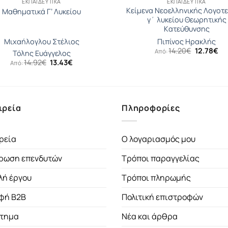
ΕΚΠΑΙΔΕΥΤΙΚΆ
ΕΚΠΑΙΔΕΥΤΙΚΆ
Κείμενα Nεοελληνικής Λογοτε
Μαθηματικά Γ’ Λυκείου
γ΄ λυκείου Θεωρητικής
Kατεύθυνσης
Μιχαήλογλου Στέλιος
Πιπίνος Ηρακλής
Original
Η
14.20
€
12.78
€
Από:
Τόλης Ευάγγελος
price
τρ
Original
Η
14.92
€
13.43
€
Από:
was:
τι
price
τρέχουσα
14.20€.
είν
was:
τιμή
12.
14.92€.
είναι:
13.43€.
ιρεία
Πληροφορίες
ρεία
Ο λογαριασμός μου
ρωση επενδυτών
Τρόποι παραγγελίας
λή έργου
Τρόποι πληρωμής
φή B2B
Πολιτική επιστροφών
τημα
Νέα και άρθρα