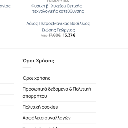
ΕΚΠΑΙΔΕΥΤΙΚΆ
χνίας
Φυσική β` λυκείου θετικής –
τεχνολογικής κατεύθυνσης
Λάϊος Πέτρος
Μανίκας Βασίλειος
Σιώρης Γεώργιος
έχουσα
Original
Η
17.08
€
15.37
€
Από:
μή
price
τρέχουσα
αι:
was:
τιμή
78€.
17.08€.
είναι:
15.37€.
Όροι Χρήσης
Όροι χρήσης
Προσωπικά δεδομένα & Πολιτική
απορρήτου
Πολιτική cookies
Ασφάλεια συναλλαγών