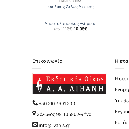
ΕΚΠΑΙΔΕΥΤΙΚΆ
 γ` λυκείου
Σχολικός Άτλας Αττικής
ριος
Αποστολόπουλος Ανδρέας
ginal
Η
Original
Η
57
€
11.16
€
10.05
€
Από:
ce
τρέχουσα
price
τρέχουσα
:
τιμή
was:
τιμή
07€.
είναι:
11.16€.
είναι:
13.57€.
10.05€.
Επικοινωνία
Η ετα
Η εται
Ενημέ
Υποβο
+30 210 3661 200
Εγγρα
Σόλωνος 98, 10680 Αθήνα
Κατάσ
info@livanis.gr