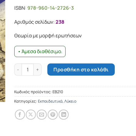
price
τρέχουσα
ISBN:
978-960-14-2726-3
was:
τιμή
14.44€.
είναι:
Αριθμός σελίδων:
238
12.99€.
Θεωρία µε µορφή ερωτήσεων
• Άμεσα διαθέσιμο.
Φυσική β΄ λυκείου γενικής παιδείας τόµος β΄ ποσότητα
Προσθήκη στο καλάθι
Κωδικός προϊόντος:
ΕΒ210
Κατηγορίες:
Εκπαιδευτικά
,
Λύκειο