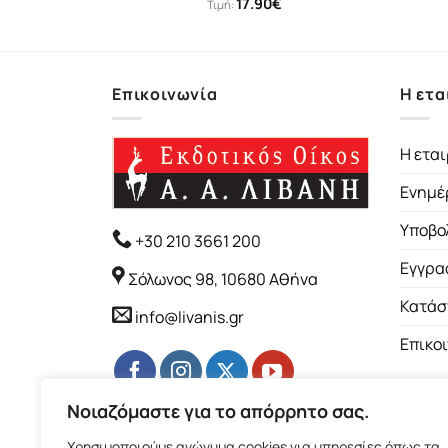
17.90
€
Τιμή:
Επικοινωνία
Η ετα
Η εται
Ενημέ
Υποβο
+30 210 3661 200
Εγγρα
Σόλωνος 98, 10680 Αθήνα
Κατάσ
info@livanis.gr
Επικο
Νοιαζόμαστε για το απόρρητο σας.
Χρησιμοποιούμε ανώνυμα cookies για υπηρεσίες όπως τα