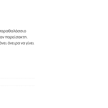
α παραθαλάσσιο
 σαν παρείσακτη.
νει όνειρα να γίνει