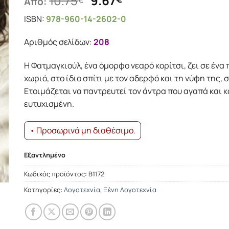
10.75
9.67
Από:
price
τρέχουσα
ISBN:
978-960-14-2602-0
was:
τιμή
10.75€.
είναι:
Αριθμός σελίδων:
208
9.67€.
Η Φατμαγκιούλ, ένα όμορφο νεαρό κορίτσι, ζει σε έν
χωριό, στο ίδιο σπίτι με τον αδερφό και τη νύφη της,
Ετοιμάζεται να παντρευτεί τον άντρα που αγαπά και κά
ευτυχισμένη.
• Προσωρινά μη διαθέσιμο.
Εξαντλημένο
Κωδικός προϊόντος:
Β1172
Κατηγορίες:
Λογοτεχνία
,
Ξένη Λογοτεχνία