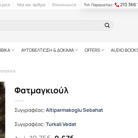
210 366
ιρεία
Νέα και άρθρα
Επικοινωνία
Τηλ. Παραγγελίες:
ΗΒΙΚΑ
ΑΥΤΟΒΕΛΤΙΩΣΗ & ΔΟΚΙΜΙΑ
OFFERS
AUDIO BOOK
γοτεχνία
Φατμαγκιούλ
Συγγραφέας:
Altiparmakoglu Sebahat
Συγγραφέας:
Turkali Vedat
Original
Η
€
€