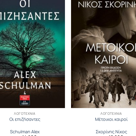
ΛΟΓΟΤΕΧΝΊΑ
ΛΟΓΟΤΕΧΝΊΑ
Οι επιζήσαντες
Μέτοικοι καιροί
Schulman Alex
Σκορίνης Νίκος