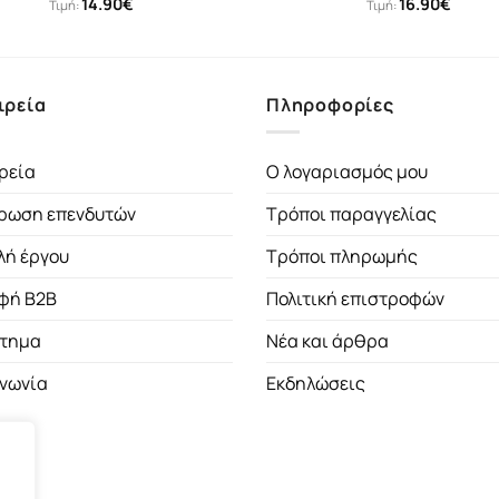
14.90
€
16.90
€
Τιμή:
Τιμή:
ιρεία
Πληροφορίες
ρεία
Ο λογαριασμός μου
ρωση επενδυτών
Τρόποι παραγγελίας
λή έργου
Τρόποι πληρωμής
φή B2B
Πολιτική επιστροφών
τημα
Νέα και άρθρα
ινωνία
Εκδηλώσεις