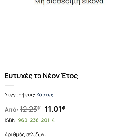
Ευτυχές το Νέον Έτος
Συγγραφέας:
Κάρτες
Original
Η
12.23
11.01
€
€
Από:
price
τρέχουσα
ISBN:
960-236-201-4
was:
τιμή
12.23€.
είναι:
Αριθμός σελίδων:
11.01€.