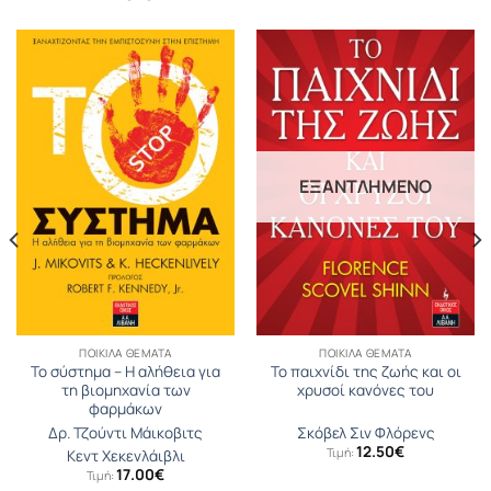
ΕΞΑΝΤΛΗΜΈΝΟ
ΠΟΙΚΊΛΑ ΘΈΜΑΤΑ
ΠΟΙΚΊΛΑ ΘΈΜΑΤΑ
Το σύστημα – Η αλήθεια για
Το παιχνίδι της ζωής και οι
τη βιομηχανία των
χρυσοί κανόνες του
φαρμάκων
Δρ. Τζούντι Μάικοβιτς
Σκόβελ Σιν Φλόρενς
12.50
€
Τιμή:
Κεντ Χεκενλάιβλι
17.00
€
Τιμή: