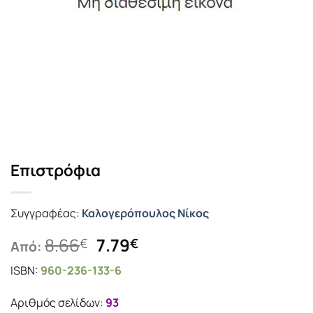
Επιστρόφια
Συγγραφέας:
Καλογερόπουλος Νίκος
Original
Η
8.66
7.79
€
€
Από:
price
τρέχουσα
ISBN:
960-236-133-6
was:
τιμή
8.66€.
είναι:
Αριθμός σελίδων:
93
7.79€.