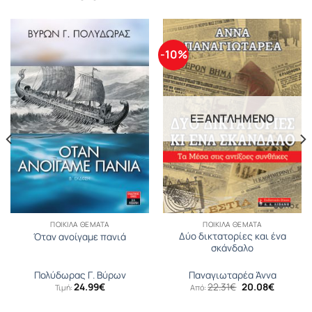
-10%
ΕΞΑΝΤΛΗΜΈΝΟ
ΠΟΙΚΊΛΑ ΘΈΜΑΤΑ
ΠΟΙΚΊΛΑ ΘΈΜΑΤΑ
Δύο δικτατορίες και ένα
Όταν ανοίγαμε πανιά
σκάνδαλο
Πολύδωρας Γ. Βύρων
Παναγιωταρέα Άννα
Original
Η
24.99
€
22.31
€
20.08
€
Τιμή:
Από:
price
τρέχουσ
was:
τιμή