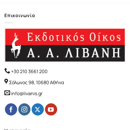
22.31€.
είναι:
20.08€.
Επικοινωνία
+30 210 3661 200
Σόλωνος 98, 10680 Αθήνα
info@livanis.gr