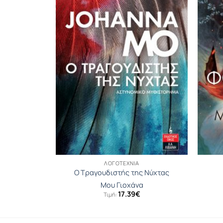
ΛΟΓΟΤΕΧΝΊΑ
Ο Τραγουδιστής της Νύχτας
ατίστ
Μου Γιοχάνα
17.39
€
Τιμή: