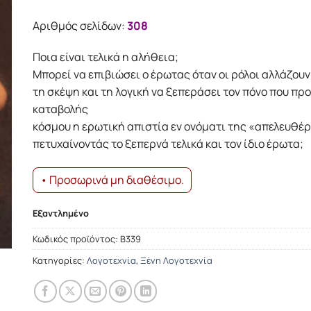
was:
τιμή
15.79€.
είναι:
Αριθμός σελίδων:
308
14.21€.
Ποια είναι τελικά η αλήθεια;
Μπορεί να επιβιώσει ο έρωτας όταν οι ρόλοι αλλάζουν
τη σκέψη και τη λογική να ξεπεράσει τον πόνο που πρ
καταβολής
κόσμου η ερωτική απιστία εν ονόματι της «απελευθέ
πετυχαίνοντάς το ξεπερνά τελικά και τον ίδιο έρωτα;
• Προσωρινά μη διαθέσιμο.
Εξαντλημένο
Κωδικός προϊόντος:
Β339
Κατηγορίες:
Λογοτεχνία
,
Ξένη Λογοτεχνία