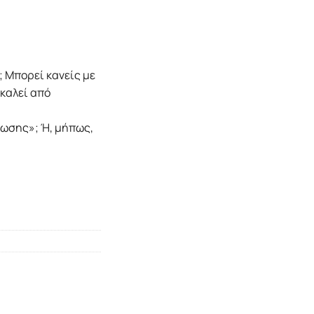
; Μπορεί κανείς με
οκαλεί από
ρωσης»; Ή, μήπως,