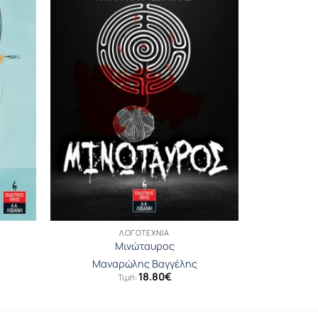
ΛΟΓΟΤΕΧΝΊΑ
Μινώταυρος
Μαναρώλης Βαγγέλης
18.80
€
Τιμή: