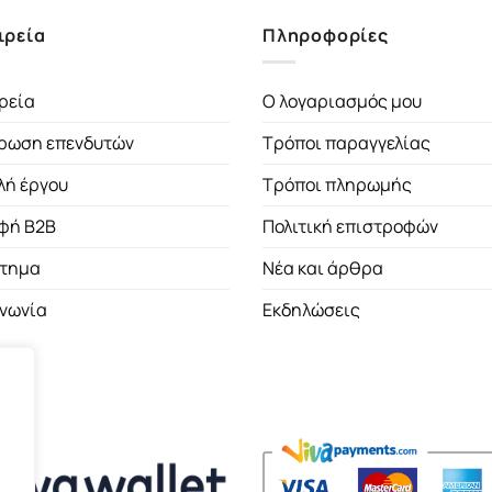
ιρεία
Πληροφορίες
ρεία
Ο λογαριασμός μου
ρωση επενδυτών
Τρόποι παραγγελίας
λή έργου
Τρόποι πληρωμής
φή B2B
Πολιτική επιστροφών
τημα
Νέα και άρθρα
ινωνία
Εκδηλώσεις