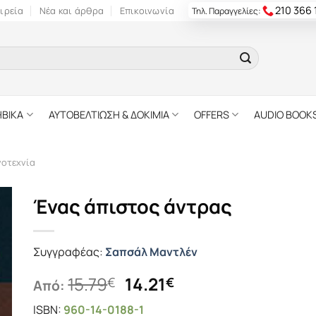
210 366
ιρεία
Νέα και άρθρα
Επικοινωνία
Τηλ. Παραγγελίες:
ΗΒΙΚΑ
ΑΥΤΟΒΕΛΤΙΩΣΗ & ΔΟΚΙΜΙΑ
OFFERS
AUDIO BOOK
γοτεχνία
Ένας άπιστος άντρας
Συγγραφέας:
Σαπσάλ Μαντλέν
Original
Η
15.79
14.21
€
€
Από:
price
τρέχουσα
ISBN:
960-14-0188-1