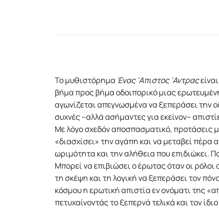
Το μυθιστόρημα
Ένας ‘Απιστος ‘Αντρας
είναι
βήμα προς βήμα οδοιπορικό μιας ερωτευμέν
αγωνίζεται απεγνωσμένα να ξεπεράσει την ο
συχνές –αλλά ασήμαντες για εκείνον– απιστί
Με λόγο σχεδόν αποσπασματικό, προτάσεις μ
«διασχίσει» την αγάπη και να μεταβεί πέρα α
ωριμότητα και την αλήθεια που επιδιώκει. Πο
Μπορεί να επιβιώσει ο έρωτας όταν οι ρόλοι 
τη σκέψη και τη λογική να ξεπεράσει τον πό
κόσμου η ερωτική απιστία εν ονόματι της «
πετυχαίνοντάς το ξεπερνά τελικά και τον ίδι