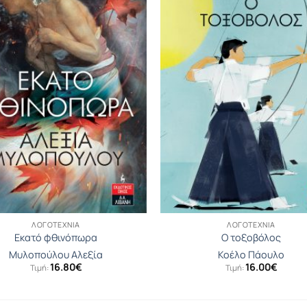
ΛΟΓΟΤΕΧΝΊΑ
ΛΟΓΟΤΕΧΝΊΑ
Εκατό φθινόπωρα
Ο τοξοβόλος
Μυλοπούλου Αλεξία
Κοέλο Πάουλο
16.80
€
16.00
€
Τιμή:
Τιμή: