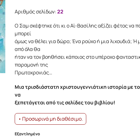
Αριθμός σελίδων:
22
Ο Σαμ σκέφτηκε ότι κι ο Αϊ-Βασίλης αξίζει φέτος να π
μπορεί
όμως να θέλει για δώρο; Ένα ρούχο ή μια λιχουδιά; Ή
από όλα θα
ήταν να τον βοηθήσει κάποιος στο υπέροχο φανταστικ
παραμονή της
Πρωτοχρονιάς…
Μια τρισδιάστατη χριστουγεννιάτικη ιστορία με τ
να
ξεπετάγεται από τις σελίδες του βιβλίου!
• Προσωρινά μη διαθέσιμο.
Εξαντλημένο