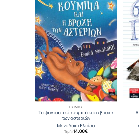
ΠΑΙΔΙΚΆ
Τα φανταστικά κουμπιά και η βροχή
6
 του Ράστι
των αστεριών
ne
Μηναδάκη Ελπίδα
14.00
€
Τιμή: