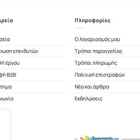
ιρεία
Πληροφορίες
ρεία
Ο λογαριασμός μου
ρωση επενδυτών
Τρόποι παραγγελίας
λή έργου
Τρόποι πληρωμής
φή B2B
Πολιτική επιστροφών
τημα
Νέα και άρθρα
ινωνία
Εκδηλώσεις