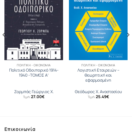
ΠΟΛΙΤΙΚΉ - ΟΙΚΟΝΟΜΊΑ
ΠΟΛΙΤΙΚΉ - ΟΙΚΟΝΟΜΊΑ
Πολιτικό Οδοιπορικό 1914-
Λογιστική Εταιρειών –
1940 -ΤΟΜΟΣ Α’
θεωρητική και
εφαρμοσμένη
Ζορµπάς Γεώργιος Χ.
Θεόδωρος Χ. Αναστασίου
27.00
€
25.49
€
Τιμή:
Τιμή:
Επικοινωνία