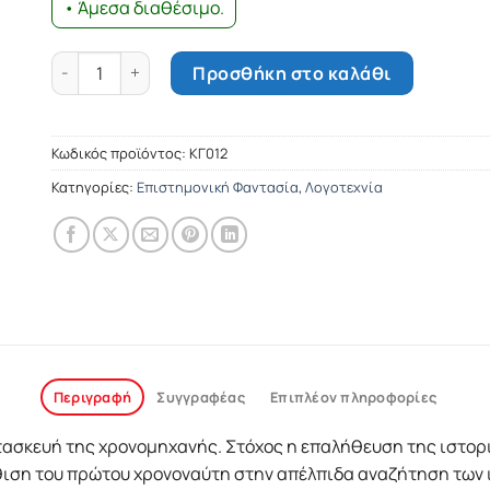
• Άμεσα διαθέσιμο.
Εγώ είμαι Κύριος ο Θεός σου ποσότητα
Προσθήκη στο καλάθι
Κωδικός προϊόντος:
ΚΓ012
Κατηγορίες:
Επιστημονική Φαντασία
,
Λογοτεχνία
Περιγραφή
Συγγραφέας
Επιπλέον πληροφορίες
τασκευή της χρονομηχανής. Στόχος η επαλήθευση της ιστορ
θιση του πρώτου χρονοναύτη στην απέλπιδα αναζήτηση των ι