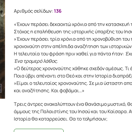
Αριθμός σελίδων:
136
«Έχουν περάσει δεκαοχτώ χρόνια από την κατασκευή 
Στόχος η επαλήθευση της ιστορικής ύπαρξης του Ιησ
»Έχουν περάσει τρία χρόνια από τη χρονοβύθιση του
χρονοναύτη στην απέλπιδα αναζήτηση των ιστορικών 
Η τελευταία του φράση πριν χαθεί για πάντα ήταν:
Έχ
Ένα τρομερό λάθος
.
»Ο δεύτερος χρονοναύτης χάθηκε σχεδόν αμέσως. Τι 
Ποια ύβρι απέναντι στο Θεό και στην Ιστορία διαπράξ
»Είμαι ο τελευταίος χρονοναύτης. Σε μια ύσταστη α
και αναζήτησης. Και φοβάμαι…»
Τρεις άντρες ανακαλύπτουν ένα θανάσιμο μυστικό, θ
άμμους της Παλαιστίνης του Ιησού και του Καίσαρα. Α
Ιστορία θα καταρρεύσει. Θα το τολμήσουν;