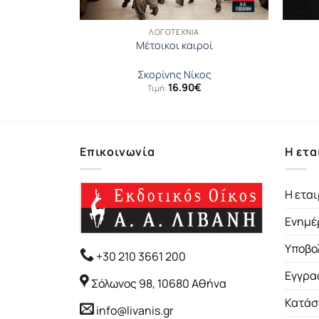
ΛΟΓΟΤΕΧΝΊΑ
α
Μέτοικοι καιροί
τ
Σκορίνης Νίκος
16.90
€
Τιμή:
Επικοινωνία
Η ετα
Η εται
Ενημέ
Υποβο
+30 210 3661 200
Εγγρα
Σόλωνος 98, 10680 Αθήνα
Κατάσ
info@livanis.gr