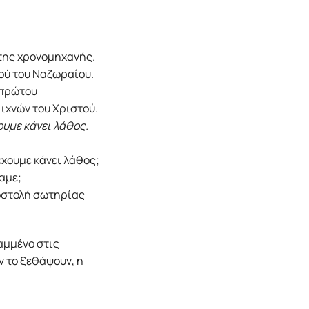
της χρονομηχανής.
ού του Ναζωραίου.
 πρώτου
ιχνών του Χριστού.
ουμε κάνει λάθος.
έχουμε κάνει λάθος;
αμε;
ποστολή σωτηρίας
αμμένο στις
ν το ξεθάψουν, η