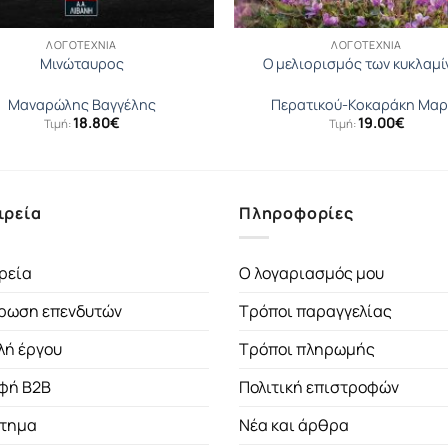
ΛΟΓΟΤΕΧΝΊΑ
ΛΟΓΟΤΕΧΝΊΑ
Μινώταυρος
Ο μελιορισμός των κυκλαμί
Μαναρώλης Βαγγέλης
Περατικού-Κοκαράκη Μαρ
18.80
€
19.00
€
Τιμή:
Τιμή:
ιρεία
Πληροφορίες
ρεία
Ο λογαριασμός μου
ρωση επενδυτών
Τρόποι παραγγελίας
λή έργου
Τρόποι πληρωμής
φή B2B
Πολιτική επιστροφών
τημα
Νέα και άρθρα