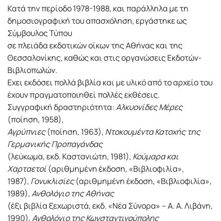
Κατά την περίοδο 1978-1988, και παράλληλα με τη
δημοσιογραφική του απασχόληση, εργάστηκε ως
Σύμβουλος Τύπου
σε πλειάδα εκδοτικών οίκων της Αθήνας και της
Θεσσαλονίκης, καθώς και στις οργανώσεις Εκδοτών-
Βιβλιοπωλών.
Εχει εκδόσει πολλά βιβλία και με υλικό από το αρχείο του
έχουν πραγματοποιηθεί πολλές εκθέσεις.
Συγγραφική δραστηριότητα:
Αλκυονίδες Μέρες
(ποίηση, 1958),
Αγρύπνιες
(ποίηση, 1963),
Nτοκουμέντα Κατοχής της
Γερμανικής Προπαγάνδας
(λεύκωμα, εκδ. Καστανιώτη, 1981),
Κούμαρα και
Χαρταετοί
(αριθμημένη έκδοση, «Βιβλιοφιλία»,
1987),
Γονυκλισίες
(αριθμημένη έκδοση, «Βιβλιοφιλία»,
1989),
Ανθολόγιο της Αθήνας
(έξι βιβλία ξεχωριστά, εκδ. «Νέα Σύνορα» – Α. Α. Λιβάνη,
1990),
Ανθολόγιο της Κωνσταντινούπολης