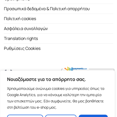
Προσωπικά δεδομένα & Πολιτική απορρήτου
Πολιτική cookies
Ασφάλεια συναλλαγών
Translation rights
Ρυθμίσεις Cookies
Νοιαζόμαστε για το απόρρητο σας.
Copyright 2026 ©
Εκδοτικός Οίκος Α.Α. Λιβάνη
| All rights
Χρησιμοποιούμε ανώνυμα cookies για υπηρεσίες όπως τα
reserved.
Google Analytics, για να κάνουμε καλύτερη την εμπειρία
Σόλωνος 98, 10680 Αθήνα | Τ:
2103661200
- F: 2103617791
των επισκεπτών μας. Εάν συμφωνείτε, θα μας βοηθήσετε
στη βελτίωση του e-shop μας.
E-shop and Premium Managed Hosting by
ClickProject.gr