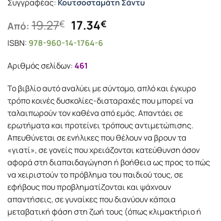
Συγγραφέας:
Κουτσοσταμάτη Σάντυ
Original
Η
19.27
17.34
€
€
Από:
price
τρέχουσα
ISBN:
978-960-14-1764-6
was:
τιμή
19.27€.
είναι:
Αριθμός σελίδων:
461
17.34€.
Το βιβλίο αυτό αναλύει με σύντομο, απλό και έγκυρο
τρόπο κοινές δυσκολίες-διαταραχές που μπορεί να
ταλαιπωρούν τον καθένα από εμάς. Απαντάει σε
ερωτήματα και προτείνει τρόπους αντιμετώπισης.
Απευθύνεται σε ενήλικες που θέλουν να βρουν τα
«γιατί», σε γονείς που χρειάζονται κατεύθυνση όσον
αφορά στη διαπαιδαγώγηση ή βοήθεια ως προς το πώς
να χειριστούν το πρόβλημα του παιδιού τους, σε
εφήβους που προβληματίζονται και ψάχνουν
απαντήσεις, σε γυναίκες που διανύουν κάποια
μεταβατική φάση στη ζωή τους (όπως κλιμακτήριο ή