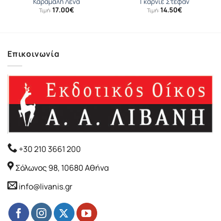
Καραμαλή Λένα
Γκαρνιέ Στεφάν
17.00
€
14.50
€
Τιμή:
Τιμή:
Επικοινωνία
+30 210 3661 200
Σόλωνος 98, 10680 Αθήνα
info@livanis.gr