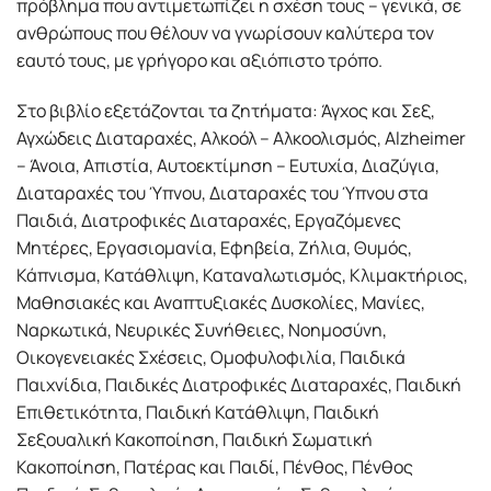
πρόβλημα που αντιμετωπίζει η σχέση τους – γενικά, σε
ανθρώπους που θέλουν να γνωρίσουν καλύτερα τον
εαυτό τους, με γρήγορο και αξιόπιστο τρόπο.
Στο βιβλίο εξετάζονται τα ζητήματα: Άγχος και Σεξ,
Αγχώδεις Διαταραχές, Αλκοόλ – Αλκοολισμός, Alzheimer
– Άνοια, Απιστία, Αυτοεκτίμηση – Ευτυχία, Διαζύγια,
Διαταραχές του Ύπνου, Διαταραχές του Ύπνου στα
Παιδιά, Διατροφικές Διαταραχές, Εργαζόμενες
Μητέρες, Εργασιομανία, Εφηβεία, Ζήλια, Θυμός,
Κάπνισμα, Κατάθλιψη, Καταναλωτισμός, Κλιμακτήριος,
Μαθησιακές και Αναπτυξιακές Δυσκολίες, Μανίες,
Ναρκωτικά, Νευρικές Συνήθειες, Νοημοσύνη,
Οικογενειακές Σχέσεις, Ομοφυλοφιλία, Παιδικά
Παιχνίδια, Παιδικές Διατροφικές Διαταραχές, Παιδική
Επιθετικότητα, Παιδική Κατάθλιψη, Παιδική
Σεξουαλική Κακοποίηση, Παιδική Σωματική
Κακοποίηση, Πατέρας και Παιδί, Πένθος, Πένθος