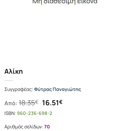
Αλίκη
Συγγραφέας:
Φύτρας Παναγιώτης
Original
Η
18.35
16.51
€
€
Από:
price
τρέχουσα
ISBN:
960-236-698-2
was:
τιμή
18.35€.
είναι:
Αριθμός σελίδων:
70
16.51€.