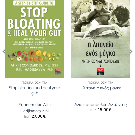
ΠΟΙΚΊΛΑ ΘΈΜΑΤΑ
ΠΟΙΚΊΛΑ ΘΈΜΑΤΑ
Stop bloating and heal your
Η λιτανεία ενός μάγκα
gut
Economides Aliki
Αναστασόπουλος Αντώνιος
15.00
€
Τιμή:
Hadjisavva Irini
27.00
€
Τιμή: