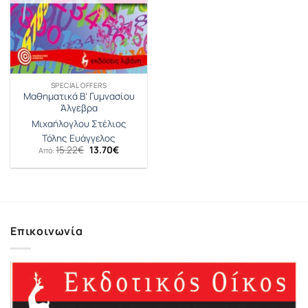
SPECIAL OFFERS
Μαθηματικά Β’ Γυμνασίου
Άλγεβρα
Μιχαήλογλου Στέλιος
Τόλης Ευάγγελος
Original
Η
15.22
€
13.70
€
Από:
price
τρέχουσα
was:
τιμή
15.22€.
είναι:
13.70€.
Επικοινωνία