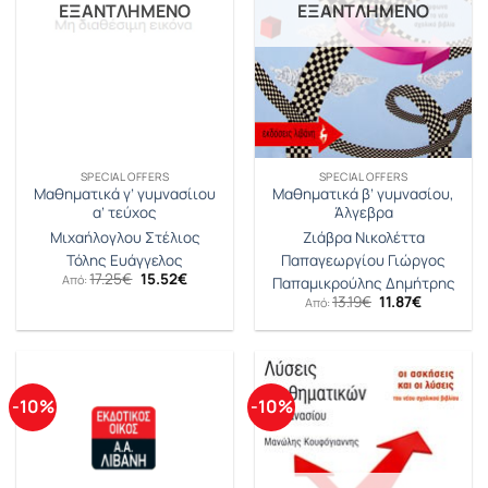
ΕΞΑΝΤΛΗΜΈΝΟ
ΕΞΑΝΤΛΗΜΈΝΟ
SPECIAL OFFERS
SPECIAL OFFERS
Μαθηματικά γ’ γυμνασίιου
Μαθηματικά β’ γυμνασίου,
α’ τεύχος
Άλγεβρα
Μιχαήλογλου Στέλιος
Ζιάβρα Νικολέττα
Τόλης Ευάγγελος
Παπαγεωργίου Γιώργος
Original
Η
17.25
€
15.52
€
Από:
Παπαμικρούλης Δημήτρης
price
τρέχουσα
Original
Η
13.19
€
11.87
€
Από:
was:
τιμή
price
τρέχουσα
17.25€.
είναι:
was:
τιμή
15.52€.
13.19€.
είναι:
11.87€.
-10%
-10%