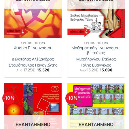
SPECIAL OFFERS
SPECIAL OFFERS
Μαθηματικά γ` γυμνασίου,
Φυσική Γ΄ γυμνασίου
β` τεύχος
Δελατόλας Αλέξανδρος
Μιχαήλογλου Στέλιος
Σταθόπουλος Παναγιώτης
Τόλης Ευάγγελος
Original
Η
Original
Η
17.25
€
15.52
€
15.21
€
13.69
€
Από:
Από:
price
τρέχουσα
price
τρέχουσ
was:
τιμή
was:
τιμή
17.25€.
είναι:
15.21€.
είναι:
15.52€.
13.69€.
-10%
-10%
ΕΞΑΝΤΛΗΜΈΝΟ
ΕΞΑΝΤΛΗΜΈΝΟ