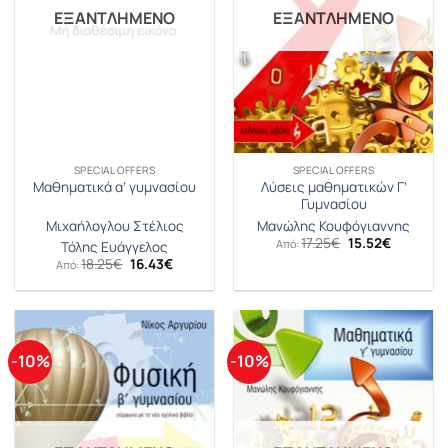
ΕΞΑΝΤΛΗΜΈΝΟ
ΕΞΑΝΤΛΗΜΈΝΟ
SPECIAL OFFERS
SPECIAL OFFERS
Λύσεις μαθηματικών Γ’
Μαθηματικά α’ γυμνασίου
Γυμνασίου
Μιχαήλογλου Στέλιος
Μανώλης Κουφόγιαννης
Original
Η
17.25
€
15.52
€
Από:
Τόλης Ευάγγελος
price
τρέχουσ
Original
Η
18.25
€
16.43
€
Από:
was:
τιμή
price
τρέχουσα
17.25€.
είναι:
was:
τιμή
15.52€.
18.25€.
είναι:
16.43€.
-10%
-10%