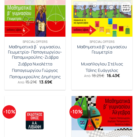
SPECIAL OFFERS
SPECIAL OFFERS
Μαθηματικά β` γυμνασίου,
Mαθηματικά β’ γυμνασίου
Γεωμετρία- Παπαγεωργίου-
Γεωμετρία
Παπαμικρούλης-Ζιάβρα
Ζιάβρα Νικολέττα
Μιχαήλογλου Στέλιος
Παπαγεωργίου Γιώργος
Τόλης Ευάγγελος
Original
Η
18.25
€
16.43
€
Από:
Παπαμικρούλης Δημήτρης
price
τρέχουσ
Original
Η
15.21
€
13.69
€
Από:
was:
τιμή
price
τρέχουσα
18.25€.
είναι:
was:
τιμή
16.43€.
15.21€.
είναι:
13.69€.
-10%
-10%