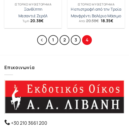
ΙΣΤΟΡΙΚΌ ΜΥΘΙΣΤΌΡΗΜΑ
ΙΣΤΟΡΙΚΌ ΜΥΘΙΣΤΌΡΗΜΑ
Ξανθίππη
Η επιστροφή από την Τροία
Μεσαντιέ Ζεράλ
Μανφρέντι Βαλέριο Μάσιμο
Original
Η
20.38
€
20.38
€
18.35
€
Τιμή:
Από:
price
τρέχουσ
was:
τιμή
20.38€.
είναι:
18.35€.
1
2
3
4
Επικοινωνία
+30 210 3661 200