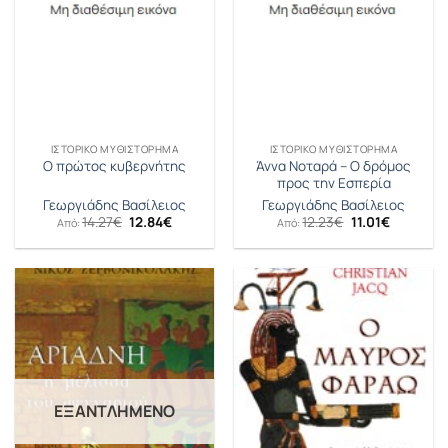
ΙΣΤΟΡΙΚΌ ΜΥΘΙΣΤΌΡΗΜΑ
ΙΣΤΟΡΙΚΌ ΜΥΘΙΣΤΌΡΗΜΑ
Άννα Νοταρά – Ο δρόμος
Ο πρώτος κυβερνήτης
προς την Εσπερία
Γεωργιάδης Βασίλειος
Γεωργιάδης Βασίλειος
Original
Η
Original
Η
14.27
€
12.84
€
12.23
€
11.01
€
Από:
Από:
price
τρέχουσα
price
τρέχουσ
was:
τιμή
was:
τιμή
14.27€.
είναι:
12.23€.
είναι:
12.84€.
11.01€.
ΕΞΑΝΤΛΗΜΈΝΟ