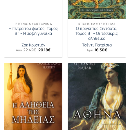
ΙΣΤΟΡΙΚΌ ΜΥΘΙΣΤΌΡΗΜΑ
ΙΣΤΟΡΙΚΌ ΜΥΘΙΣΤΌΡΗΜΑ
Η πέτρα του φωτός, Τόμος
Ο πρίγκιπας Σιντάρτα,
Β΄ – Η σοφή γυναίκα
Τόμος Β΄ – Οι τέσσερις
αλήθειες
Ζακ Κριστιάν
Τσέντι Πατρίσια
Original
Η
22.42
€
20.18
€
16.30
€
Από:
Τιμή:
price
τρέχουσα
was:
τιμή
22.42€.
είναι:
20.18€.