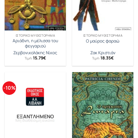
ΙΣΤΟΡΙΚΌ ΜΥΘΙΣΤΌΡΗΜΑ
ΙΣΤΟΡΙΚΌ ΜΥΘΙΣΤΌΡΗΜΑ
Αριάδνη, η μέλισσα του
Ο μαύρος φαραώ
φεγγαριού
Ζερβονικολάκης Νίκος
Ζακ Κριστιάν
15.79
€
18.35
€
Τιμή:
Τιμή:
-10%
ΕΞΑΝΤΛΗΜΈΝΟ