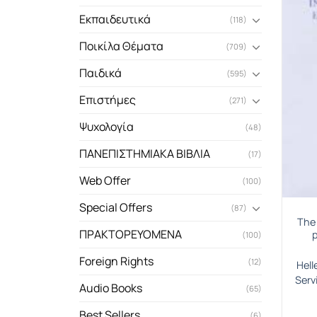
Εκπαιδευτικά
(118)
Ποικίλα Θέματα
(709)
Παιδικά
(595)
Επιστήμες
(271)
Ψυχολογία
(48)
ΠΑΝΕΠΙΣΤΗΜΙΑΚΑ ΒΙΒΛΙΑ
(17)
Web Offer
(100)
Special Offers
(87)
The 
ΠΡΑΚΤΟΡΕΥΟΜΕΝΑ
(100)
Foreign Rights
(12)
Hell
Serv
Audio Books
(65)
Best Sellers
(6)