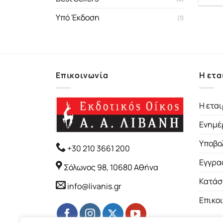
Υπό Έκδοση
(1)
Επικοινωνία
Η ετα
Η εται
Ενημέ
Υποβο
+30 210 3661 200
Εγγρα
Σόλωνος 98, 10680 Αθήνα
Κατάσ
info@livanis.gr
Επικο