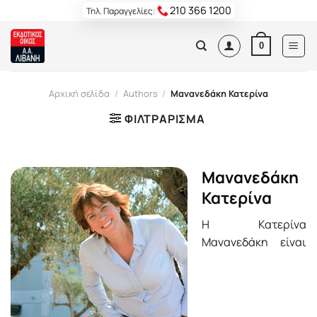
Skip
210 366 1200
Τηλ. Παραγγελίες:
to
content
0
Αρχική σελίδα
/
Authors
/
Μανανεδάκη Κατερίνα
ΦΙΛΤΡΆΡΙΣΜΑ
Μανανεδάκη
Κατερίνα
H Κατερίνα
Μανανεδάκη είναι