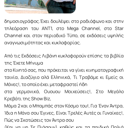
δημοσιογράφος.Έχει δουλέψει στο ραδιόφωνο και στην
τηλεόραση του ΑΝΤ1, στο Mega Channel, στο Star
Channel και στον περιοδικό Τύπο, σε εκδόσεις υψηλής
αναγνωσιμότητας και κυκλοφορίας.
Από τις Εκδόσεις Λιβάνη κυκλοφορούν επίσης τα βιβλία
της Έχετε Μήνυμα
στο Κινητό σας, που πρόκειται να γίνει κινηματογραφική
ταινία, Διαζύγιο αλά Ελληνικά, Τι Τραβάμε κι Εμείς οι
Μάνες!, το οποίο έχει μεταφραστεί ήδη
στα γερμανικά, Ουουου Μοιχεύσεις!, Στο Μεγάλο
Κρεβάτι της Show Biz,
Μάμα 2 και ο Μπαμπάς στον Κόσμο του!, Για Έναν Άντρα,
Ίδια η Μάνα σου Έγινες, Είναι Τρελές Αυτές οι Γυναίκες!,
Πώς να Σκοτώσεις τον Άντρα σου
(Και να μη Σε Πιάσουν) καθώς και τα παιδικά Παλιά