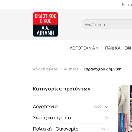
Skip
Η ετα
to
content
Αναζήτηση
για:
ΛΟΓΟΤΕΧΝΙΑ
ΠΑΙΔΙΚΑ – ΕΦ
Αρχική σελίδα
/
Authors
/
Καράντζιου Δοµνίκη
Κατηγορίες προϊόντων
Λογοτεχνία
(1422)
Χωρίς κατηγορία
(3)
Πολιτική - Οικονομία
(478)