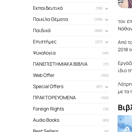
Εκπαιδευτικά
(118)
Ποικίλα Θέματα
(709)
τον έ
Νάθαν
Παιδικά
(595)
Επιστήμες
Από το
(271)
2018 
Ψυχολογία
(48)
Εργάζε
ΠΑΝΕΠΙΣΤΗΜΙΑΚΑ ΒΙΒΛΙΑ
(17)
ίδιο τ
Web Offer
(100)
Λάτρη
Special Offers
(87)
µε τα
ΠΡΑΚΤΟΡΕΥΟΜΕΝΑ
(100)
Βιβ
Foreign Rights
(12)
Audio Books
(65)
Best Sellers
(6)