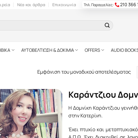
210 366
ιρεία
Νέα και άρθρα
Επικοινωνία
Τηλ. Παραγγελίες:
ΗΒΙΚΑ
ΑΥΤΟΒΕΛΤΙΩΣΗ & ΔΟΚΙΜΙΑ
OFFERS
AUDIO BOOK
Εμφάνιση του μοναδικού αποτελέσματος
Καράντζιου Δοµν
H Δοµνίκη Καράντζιου γεννήθ
στην Κατερίνη.
Έχει πτυχίο και µεταπτυχιακ
Α.Π.Θ. Έχει διακριθεί σε λογ