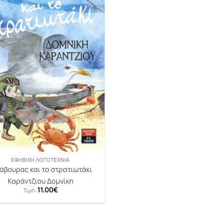
ΕΦΗΒΙΚΉ ΛΟΓΟΤΕΧΝΊΑ
άβουρας και το στρατιωτάκι
Καράντζιου Δοµνίκη
11.00
€
Τιμή: