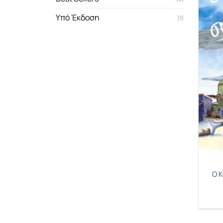
Υπό Έκδοση
(1)
Ο Κ