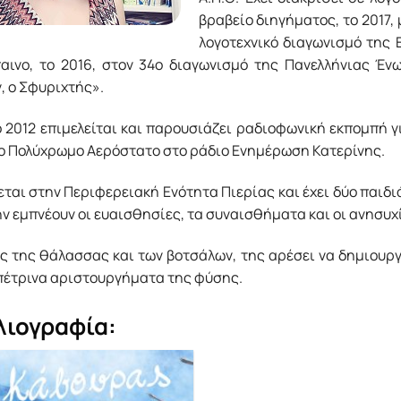
βραβείο διηγήµατος, το 2017,
λογοτεχνικό διαγωνισµό της 
παινο, το 2016, στον 34ο διαγωνισµό της Πανελλήνιας Έν
, ο Σφυριχτής».
 2012 επιµελείται και παρουσιάζει ραδιοφωνική εκποµπή γι
το Πολύχρωµο Αερόστατο στο ράδιο Ενηµέρωση Κατερίνης.
ται στην Περιφερειακή Ενότητα Πιερίας και έχει δύο παιδι
ην εµπνέουν οι ευαισθησίες, τα συναισθήµατα και οι ανησυχ
ς της θάλασσας και των βοτσάλων, της αρέσει να δηµιουργ
 πέτρινα αριστουργήµατα της φύσης.
λιογραφία: