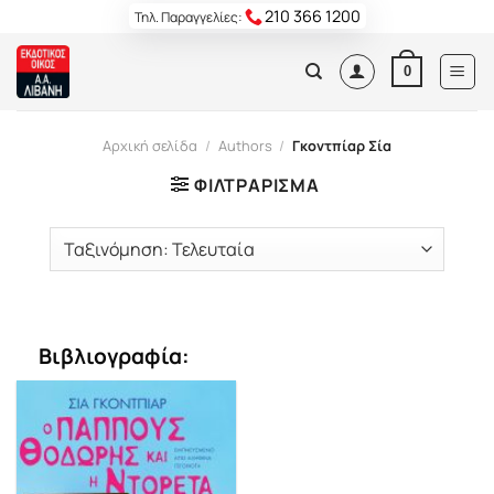
Skip
210 366 1200
Τηλ. Παραγγελίες:
to
content
0
Αρχική σελίδα
/
Authors
/
Γκοντπίαρ Σία
ΦΙΛΤΡΆΡΙΣΜΑ
Βιβλιογραφία: