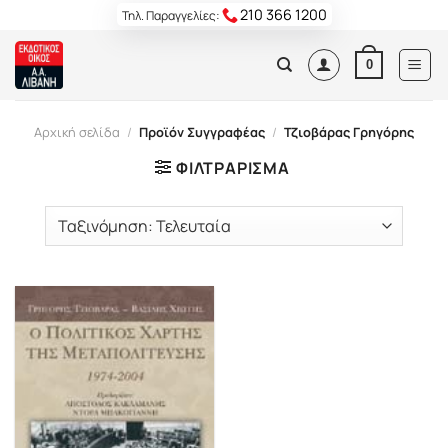
Skip
210 366 1200
Τηλ. Παραγγελίες:
to
content
0
Αρχική σελίδα
/
Προϊόν Συγγραφέας
/
Τζιοβάρας Γρηγόρης
ΦΙΛΤΡΆΡΙΣΜΑ