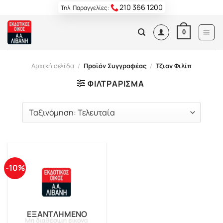
Skip
210 366 1200
Τηλ. Παραγγελίες:
to
content
0
Αρχική σελίδα
/
Προϊόν Συγγραφέας
/
Τζιαν Φιλίπ
ΦΙΛΤΡΆΡΙΣΜΑ
-10%
ΕΞΑΝΤΛΗΜΈΝΟ