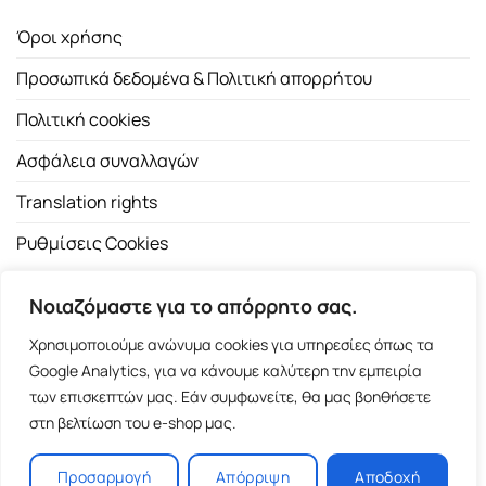
Όροι χρήσης
Προσωπικά δεδομένα & Πολιτική απορρήτου
Πολιτική cookies
Ασφάλεια συναλλαγών
Translation rights
Ρυθμίσεις Cookies
Νοιαζόμαστε για το απόρρητο σας.
Χρησιμοποιούμε ανώνυμα cookies για υπηρεσίες όπως τα
Google Analytics, για να κάνουμε καλύτερη την εμπειρία
των επισκεπτών μας. Εάν συμφωνείτε, θα μας βοηθήσετε
Copyright 2026 ©
Εκδοτικός Οίκος Α.Α. Λιβάνη
| All rights
στη βελτίωση του e-shop μας.
reserved.
Σόλωνος 98, 10680 Αθήνα | Τ:
2103661200
- F: 2103617791
Προσαρμογή
Απόρριψη
Αποδοχή